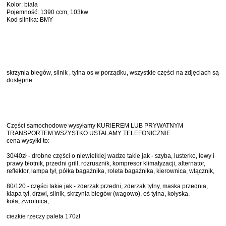
Kolor: biala
Pojemność: 1390 ccm, 103kw
Kod silnika: BMY
skrzynia biegów, silnik , tylna os w porządku, wszystkie części na zdjęciach są
dostępne
Części samochodowe wysyłamy KURIEREM LUB PRYWATNYM
TRANSPORTEM WSZYSTKO USTALAMY TELEFONICZNIE
cena wysyłki to:
30/40zł - drobne części o niewielkiej wadze takie jak - szyba, lusterko, lewy i
prawy błotnik, przedni grill, rozrusznik, kompresor klimatyzacji, alternator,
reflektor, lampa tył, półka bagażnika, roleta bagażnika, kierownica, włącznik,
80/120 - części takie jak - zderzak przedni, zderzak tylny, maska ​​przednia,
klapa ​​tył, drzwi, silnik, skrzynia biegów (wagowo), oś tylna, kołyska.
koła, zwrotnica,
cieżkie rzeczy paleta 170zł