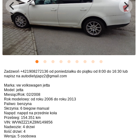
Zadzwoń +421908272136 od poniedziałku do piątku od 8:00 do 16:30 lub
napisz na autodielyjapz2@gmail.com
Marka: vw volkswagen jetta
Model: jetta
Miesiąc/Rok: 02/2008
Rok modelowy: od roku 2006 do roku 2013
Paliwo: benzyna
Skrzynia: 6 biegow manual
Napęd: napęd na przednie koła
Przebieg: 154.351 km
VIN: WVWZZZ1KZ8M149856
Nadwozie: 4 drzwi
Ilość drzwi: 4
Wersja: 5 osobowa