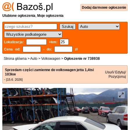
Dodaj
darmowe
ogłoszenie
Ulubione ogłoszenia
,
Moje ogłoszenia
Lokalizacja:
+km:
Cena od:
- do:
zł
Strona główna
>
Auto
>
Volkswagen
>
Ogłoszenie nr 738938
Sprzedam części zamienne do volkswagen jetta 1,4tsi
Usuń/ Edytuj/
103kw
Pozycjonuj
- [15.6. 2026]