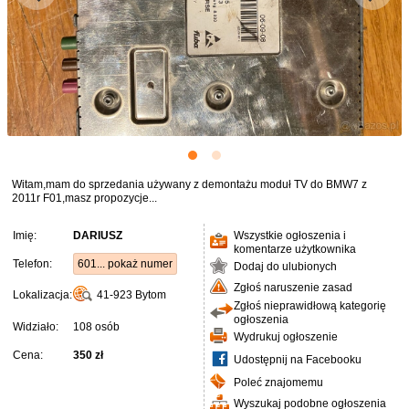
Witam,mam do sprzedania używany z demontażu moduł TV do BMW7 z
2011r F01,masz propozycje...
Imię:
DARIUSZ
Wszystkie ogłoszenia i
komentarze użytkownika
Telefon:
601... pokaż numer
Dodaj do ulubionych
Zgłoś naruszenie zasad
Lokalizacja:
41-923
Bytom
Zgłoś nieprawidłową kategorię
ogłoszenia
Widziało:
108 osób
Wydrukuj ogłoszenie
Cena:
350 zł
Udostępnij na Facebooku
Poleć znajomemu
Wyszukaj podobne ogłoszenia