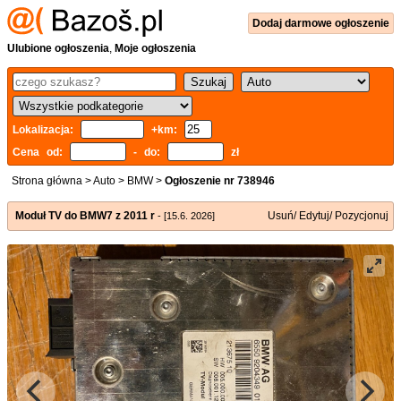
Dodaj
darmowe
ogłoszenie
Ulubione ogłoszenia
,
Moje ogłoszenia
Lokalizacja:
+km:
Cena od:
- do:
zł
Strona główna
>
Auto
>
BMW
>
Ogłoszenie nr 738946
Moduł TV do BMW7 z 2011 r
Usuń/ Edytuj/ Pozycjonuj
- [15.6. 2026]