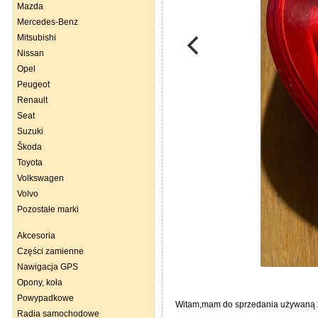
Mazda
Mercedes-Benz
Mitsubishi
Nissan
Opel
Peugeot
Renault
Seat
Suzuki
Škoda
Toyota
Volkswagen
Volvo
Pozostałe marki
Akcesoria
Części zamienne
Nawigacja GPS
Opony, koła
Powypadkowe
Witam,mam do sprzedania używaną z 
Radia samochodowe