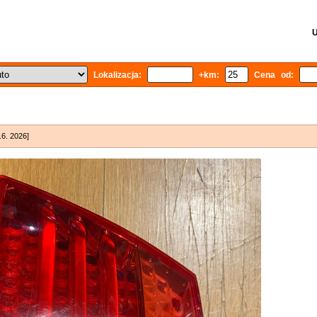
U
Lokalizacja:
+km:
Cena od:
.6. 2026]