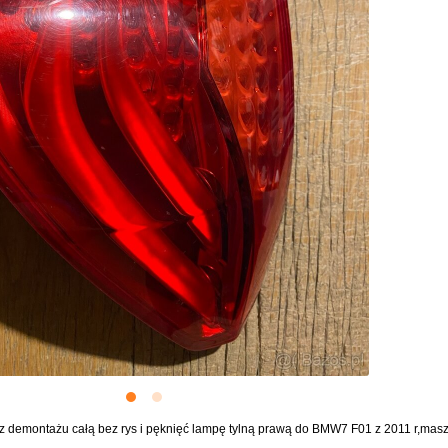
demontażu całą bez rys i pęknięć lampę tylną prawą do BMW7 F01 z 2011 r,masz 