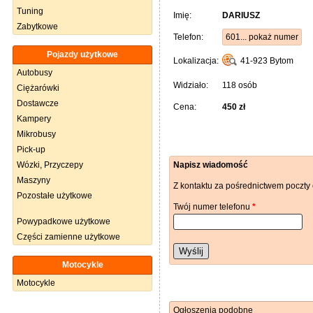
Tuning
Imię:
DARIUSZ
Zabytkowe
Telefon:
601... pokaż numer
Pojazdy użytkowe
Lokalizacja:
41-923
Bytom
Autobusy
Widziało:
118 osób
Ciężarówki
Dostawcze
Cena:
450 zł
Kampery
Mikrobusy
Pick-up
Wózki, Przyczepy
Napisz wiadomość
Maszyny
Z kontaktu za pośrednictwem poczty 
Pozostałe użytkowe
Twój numer telefonu
*
Powypadkowe użytkowe
Części zamienne użytkowe
Wyślij
Motocykle
Motocykle
Ogłoszenia podobne