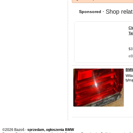
BMW
Wita
tyln
©2026 Bazoš -
sprzedam, ogłoszenia BMW