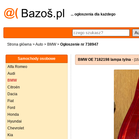
... ogłoszenia dla każdego
Strona główna
>
Auto
>
BMW
>
Ogłoszenie nr 738947
Samochody osobowe
BMW OE 7182198 lampa tylna
- [15
Alfa Romeo
Audi
BMW
Citroën
Dacia
Fiat
Ford
Honda
Hyundai
Chevrolet
Kia