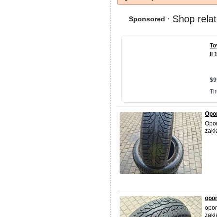
Opo
Opon
zakł
opon
opon
zakł