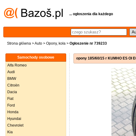
... ogłoszenia dla każdego
Strona główna
>
Auto
>
Opony, koła
>
Ogłoszenie nr 739233
Samochody osobowe
opony 185/60/15 r KUMHO ES OI E
Alfa Romeo
Audi
BMW
Citroën
Dacia
Fiat
Ford
Honda
Hyundai
Chevrolet
Kia