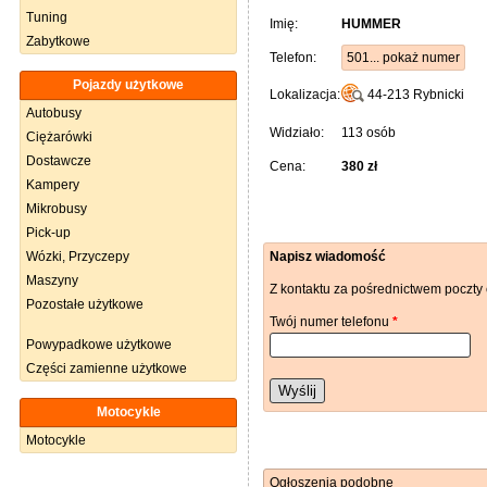
Tuning
Imię:
HUMMER
Zabytkowe
Telefon:
501... pokaż numer
Pojazdy użytkowe
Lokalizacja:
44-213
Rybnicki
Autobusy
Widziało:
113 osób
Ciężarówki
Dostawcze
Cena:
380 zł
Kampery
Mikrobusy
Pick-up
Wózki, Przyczepy
Napisz wiadomość
Maszyny
Z kontaktu za pośrednictwem poczty 
Pozostałe użytkowe
Twój numer telefonu
*
Powypadkowe użytkowe
Części zamienne użytkowe
Wyślij
Motocykle
Motocykle
Ogłoszenia podobne