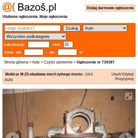
Dodaj
darmowe
ogłoszenie
Ulubione ogłoszenia
,
Moje ogłoszenia
Lokalizacja:
+km:
Cena od:
- do:
zł
Strona główna
>
Auto
>
Części zamienne
>
Ogłoszenie nr 739387
Multicar M 25-obudowa mech tylnego mostu
Usuń/ Edytuj/
- [18.6.
Pozycjonuj
2026]