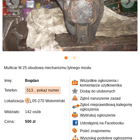
Multicar M 25 obudowa mechanizmu tylnego mostu
Imię:
Bogdan
Wszystkie ogłoszenia i
komentarze użytkownika
Telefon:
513... pokaż numer
Dodaj do ulubionych
Zgłoś naruszenie zasad
Lokalizacja:
05-270
Wołomiński
Zgłoś nieprawidłową kategorię
ogłoszenia
Widziało:
142 osób
Wydrukuj ogłoszenie
Cena:
500 zł
Udostępnij na Facebooku
Poleć znajomemu
Wyszukaj podobne ogłoszenia