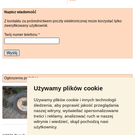
Napisz wiadomość
Z kontaktu za pośrednictwem poczty elektronicznej może korzystać tylko
zweryfikowany użytkownik.
Twój numer telefonu
*
Wyślij
Ogłoszenia podobne
Używamy plików cookie
Multicar M 26 -koło
- [18.6. 2026]
Multicar M 26 1,9 kpl koło z nową oponą Maxxis
185x14 C
Używamy plików cookie i innych technologii
śledzenia, aby poprawić jakość przeglądania
Wołomiński - 05-270
naszej witryny, wyświetlać spersonalizowane
400 zł
treści i reklamy, analizować ruch w naszej
witrynie i wiedzieć, skąd pochodzą nasi
użytkownicy.