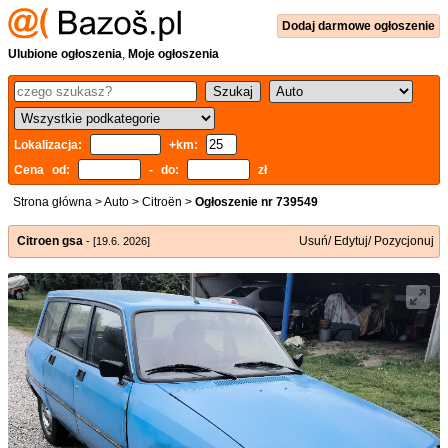
Dodaj
darmowe
ogłoszenie
Ulubione ogłoszenia
,
Moje ogłoszenia
Lokalizacja:
+km:
Cena od:
- do:
zł
Strona główna
>
Auto
>
Citroën
>
Ogłoszenie nr 739549
Citroen gsa
Usuń/ Edytuj/ Pozycjonuj
- [19.6. 2026]