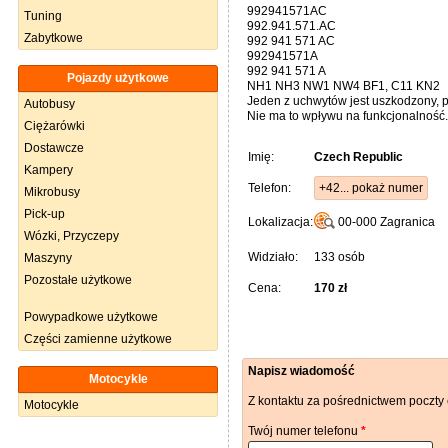
992941571AC
Tuning
992.941.571.AC
Zabytkowe
992 941 571 AC
992941571A
992 941 571 A
Pojazdy użytkowe
NH1 NH3 NW1 NW4 BF1, C11 KN2
Jeden z uchwytów jest uszkodzony, pa
Autobusy
Nie ma to wpływu na funkcjonalność.
Ciężarówki
Dostawcze
Imię:
Czech Republic
Kampery
Telefon:
+42... pokaż numer
Mikrobusy
Pick-up
Lokalizacja:
00-000
Zagranica
Wózki, Przyczepy
Widziało:
133 osób
Maszyny
Pozostałe użytkowe
Cena:
170 zł
Powypadkowe użytkowe
Części zamienne użytkowe
Napisz wiadomość
Motocykle
Z kontaktu za pośrednictwem poczty 
Motocykle
Twój numer telefonu
*