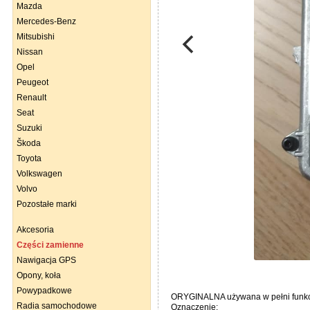
Mazda
Mercedes-Benz
Mitsubishi
Nissan
Opel
Peugeot
Renault
Seat
Suzuki
Škoda
Toyota
Volkswagen
Volvo
Pozostałe marki
Akcesoria
Części zamienne
Nawigacja GPS
Opony, koła
Powypadkowe
ORYGINALNA używana w pełni funkcjo
Radia samochodowe
Oznaczenie: