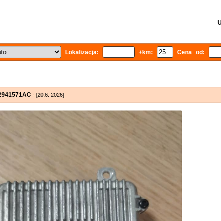
U
Lokalizacja:
+km:
Cena od:
992941571AC
- [20.6. 2026]