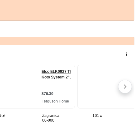
5 zł
Zagranica
161 x
00-000