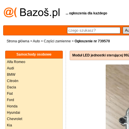
... ogłoszenia dla każdego
Strona główna
>
Auto
>
Części zamienne
>
Ogłoszenie nr 739570
Samochody osobowe
Moduł LED jednostki sterującej 
Alfa Romeo
Audi
BMW
Citroën
Dacia
Fiat
Ford
Honda
Hyundai
Chevrolet
Kia