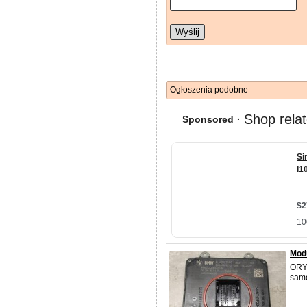
Wyślij
Ogłoszenia podobne
Modu
ORYG
sam