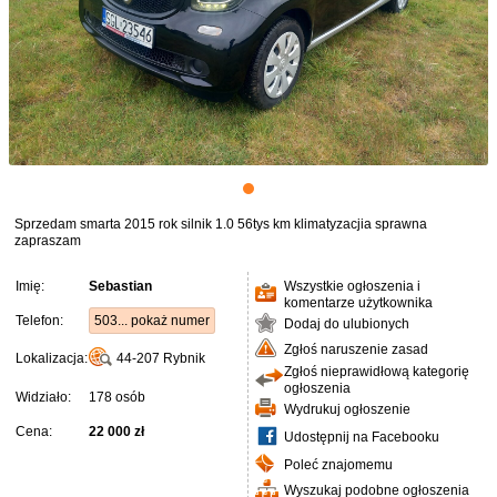
Sprzedam smarta 2015 rok silnik 1.0 56tys km klimatyzacjia sprawna
zapraszam
Imię:
Sebastian
Wszystkie ogłoszenia i
komentarze użytkownika
Telefon:
503... pokaż numer
Dodaj do ulubionych
Zgłoś naruszenie zasad
Lokalizacja:
44-207
Rybnik
Zgłoś nieprawidłową kategorię
ogłoszenia
Widziało:
178 osób
Wydrukuj ogłoszenie
Cena:
22 000 zł
Udostępnij na Facebooku
Poleć znajomemu
Wyszukaj podobne ogłoszenia