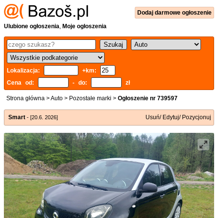
Dodaj
darmowe
ogłoszenie
Ulubione ogłoszenia
,
Moje ogłoszenia
Lokalizacja:
+km:
Cena od:
- do:
zł
Strona główna
>
Auto
>
Pozostałe marki
>
Ogłoszenie nr 739597
Smart
Usuń/ Edytuj/ Pozycjonuj
- [20.6. 2026]