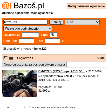
Dodaj
darmowe
ogłoszenie
Ulubione ogłoszenia
,
Moje ogłoszenia
Lokalizacja:
+km:
Cena od:
- do:
zł
Strona główna
>
Auto
>
bmw 220i
Cena
1-1 ogłoszeń z 1
Nowe ogłoszenia za pośrednictwem e-maila
BMW 220i (F22) Coupé, 2015, 54 ...
- [28.7. 2026]
Na sprzedaż:
bmw
220i
(F22 Coupé), model z
2015 roku, lakier czar ...
Zagranica - 00-000
31 000 zł