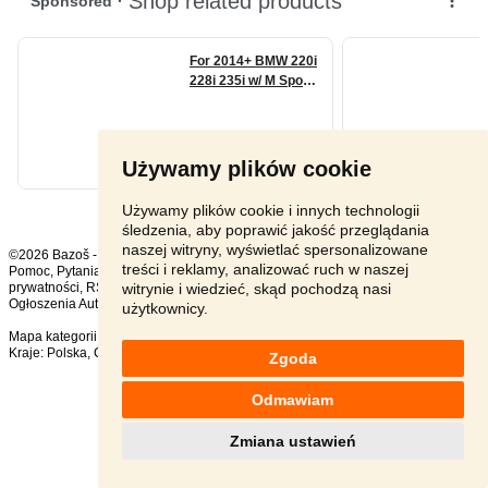
Używamy plików cookie
Używamy plików cookie i innych technologii
śledzenia, aby poprawić jakość przeglądania
naszej witryny, wyświetlać spersonalizowane
©2026 Bazoš -
sprzedam, ogłoszenia
treści i reklamy, analizować ruch w naszej
Pomoc
,
Pytania
,
Komentarze
,
Kontakt
,
Reklama
,
Regulamin
,
Polityka
witrynie i wiedzieć, skąd pochodzą nasi
prywatności
,
RSS
,
Ogłoszenia Auto ogółem:
1237
, w ciągu 24 godzin:
24
użytkownicy.
Mapa kategorii
,
Popularne wyszukiwania
Kraje:
Polska
,
Czechy
,
Słowacja
,
Austria
Zgoda
Odmawiam
Zmiana ustawień