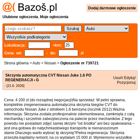
Dodaj
darmowe
ogłoszenie
Ulubione ogłoszenia
,
Moje ogłoszenia
Lokalizacja:
+km:
Cena od:
- do:
zł
Strona główna
>
Auto
>
Nissan
>
Ogłoszenie nr 739721
Skrzynia automatyczna CVT Nissan Juke 1.6 PO
Usuń/ Edytuj/
REGENERACJI • G
Pozycjonuj
- [21.6. 2026]
Cena: 4 200 zł (do rozsądnej negocjacji)Na sprzedaż: W pełni sprawna,
kompletnie zregenerowana automatyczna skrzynia biegów CVT do
samochodu Nissan Juke z silnikiem 1.6 benzyna (rocznik 2012).Ważna
informacja: Skrzynia została profesjonalnie zdemontowana, zamknięta z całą
mechaniką i szczelnie zabezpieczona na palecie przez mechaników. Z tego
powodu nie posiadam zdjęć samej skrzyni "od środka" ani bez opakowania –
jest ona gotowa do natychmiastowego transportu w nienaruszonym
stanie.Dlaczego warto wybrać tę skrzynię?Pełna regeneracja: Skrzynia
przeszła kapitalny remont, na co wydałam 15 000 zł. Wymieniono wszystkie