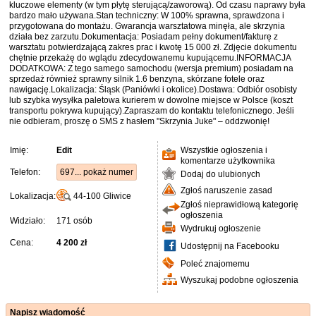
kluczowe elementy (w tym płytę sterującą/zaworową). Od czasu naprawy była
bardzo mało używana.Stan techniczny: W 100% sprawna, sprawdzona i
przygotowana do montażu. Gwarancja warsztatowa minęła, ale skrzynia
działa bez zarzutu.Dokumentacja: Posiadam pełny dokument/fakturę z
warsztatu potwierdzającą zakres prac i kwotę 15 000 zł. Zdjęcie dokumentu
chętnie przekażę do wglądu zdecydowanemu kupującemu.INFORMACJA
DODATKOWA: Z tego samego samochodu (wersja premium) posiadam na
sprzedaż również sprawny silnik 1.6 benzyna, skórzane fotele oraz
nawigację.Lokalizacja: Śląsk (Paniówki i okolice).Dostawa: Odbiór osobisty
lub szybka wysyłka paletowa kurierem w dowolne miejsce w Polsce (koszt
transportu pokrywa kupujący).Zapraszam do kontaktu telefonicznego. Jeśli
nie odbieram, proszę o SMS z hasłem "Skrzynia Juke" – oddzwonię!
Imię:
Edit
Wszystkie ogłoszenia i
komentarze użytkownika
Telefon:
697... pokaż numer
Dodaj do ulubionych
Zgłoś naruszenie zasad
Lokalizacja:
44-100
Gliwice
Zgłoś nieprawidłową kategorię
ogłoszenia
Widziało:
171 osób
Wydrukuj ogłoszenie
Cena:
4 200 zł
Udostępnij na Facebooku
Poleć znajomemu
Wyszukaj podobne ogłoszenia
Napisz wiadomość