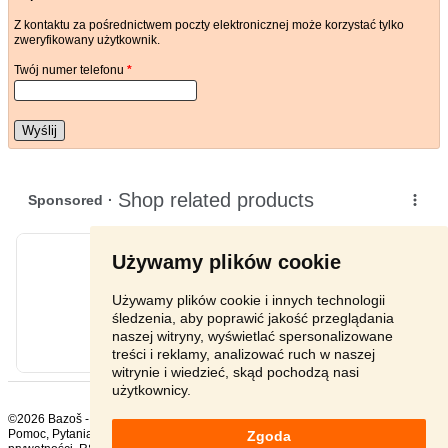
Z kontaktu za pośrednictwem poczty elektronicznej może korzystać tylko
zweryfikowany użytkownik.
Twój numer telefonu
*
Wyślij
Używamy plików cookie
Używamy plików cookie i innych technologii
śledzenia, aby poprawić jakość przeglądania
naszej witryny, wyświetlać spersonalizowane
treści i reklamy, analizować ruch w naszej
witrynie i wiedzieć, skąd pochodzą nasi
użytkownicy.
©2026 Bazoš -
sprzedam, ogłoszenia Nissan
Pomoc
,
Pytania
,
Komentarze
,
Kontakt
,
Reklama
,
Regulamin
,
Polityka
Zgoda