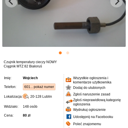
Czujnik temperatury cieczy NOWY
Ciągnik MTZ 82 Białoruś
Imię:
Wojciech
Wszystkie ogłoszenia i
komentarze użytkownika
Telefon:
601... pokaż numer
Dodaj do ulubionych
Zgłoś naruszenie zasad
Lokalizacja:
20-128
Lublin
Zgłoś nieprawidłową kategorię
ogłoszenia
Widziało:
148 osób
Wydrukuj ogłoszenie
Cena:
80 zł
Udostępnij na Facebooku
Poleć znajomemu