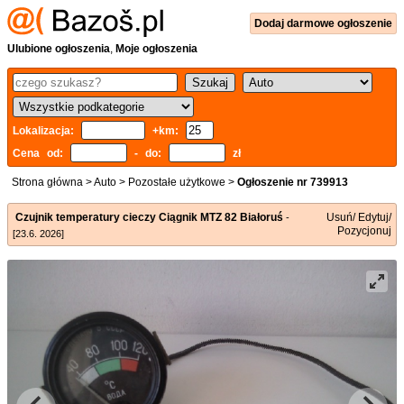
Dodaj
darmowe
ogłoszenie
Ulubione ogłoszenia
,
Moje ogłoszenia
Lokalizacja:
+km:
Cena od:
- do:
zł
Strona główna
>
Auto
>
Pozostałe użytkowe
>
Ogłoszenie nr 739913
Czujnik temperatury cieczy Ciągnik MTZ 82 Białoruś
Usuń/ Edytuj/
-
Pozycjonuj
[23.6. 2026]