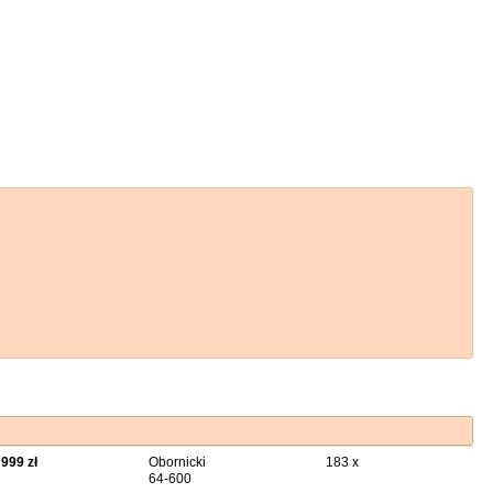
 999 zł
Obornicki
183 x
64-600