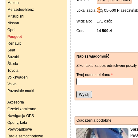
Telefon:
604... pokaż numer
Mazda
Mercedes-Benz
Lokalizacja:
05-500
Piaseczyńsk
Mitsubishi
Widziało:
171 osób
Nissan
Opel
Cena:
14 500 zł
Peugeot
Renault
Seat
Napisz wiadomość
Suzuki
Škoda
Z kontaktu za pośrednictwem poczty 
Toyota
Twój numer telefonu
*
Volkswagen
Volvo
Pozostałe marki
Wyślij
Akcesoria
Części zamienne
Nawigacja GPS
Ogłoszenia podobne
Opony, koła
Powypadkowe
Sprz
PEUG
Radia samochodowe