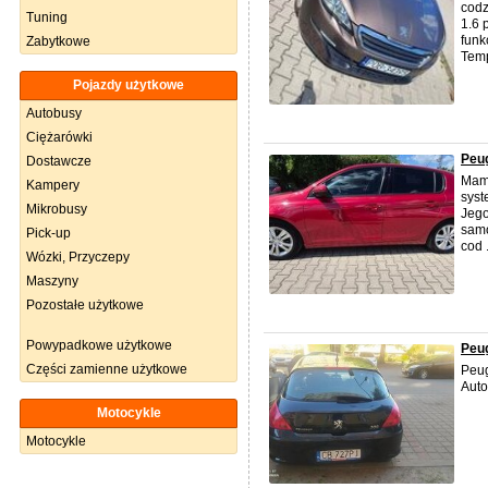
codz
Tuning
1.6 
funk
Zabytkowe
Temp
Pojazdy użytkowe
Autobusy
Ciężarówki
Peug
Dostawcze
Mam 
Kampery
syst
Mikrobusy
Jego
samo
Pick-up
cod .
Wózki, Przyczepy
Maszyny
Pozostałe użytkowe
Powypadkowe użytkowe
Peu
Części zamienne użytkowe
Peug
Auto
Motocykle
Motocykle