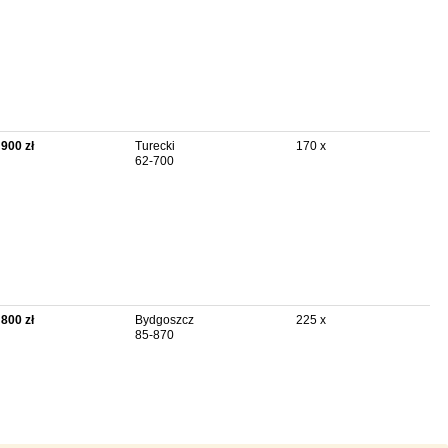
 900 zł
Turecki
170 x
62-700
 800 zł
Bydgoszcz
225 x
85-870