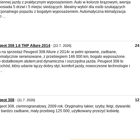
iennej jazdy z praktycznym wyposażeniem. Auto w kolorze brązowym, wersja
posiada 5 drzwi i 5 miejsc siedzących. Idealny wybór dla osób szukających
cjonalnego pojazdu z bogatym wyposażeniem. Automatyczna klimatyzacja
 ...
eot 308 1.6 THP Allure 2014
24
- [22.7. 2026]
na sprzedaż Peugeot 308 Allure z 2014r. w pełni sprawne, zadbane,
ematycznie serwisowane, z przebiegiem 146 000 km, bogato wyposażone.
 dodatkowym atutem jest dynamiczna i oszczędna jazda. Peugeot 308 to
chód, który udanie łączy dobry styl, komfort jazdy, nowoczesne technologie i
..
geot 308
12
- [11.7. 2026]
eot 308, ciemnogranatowy, 2009 rok. Oryginalny lakier, szyby, felgi, dywaniki.
 bardzo zadbane, mały przebieg 125 000, użytkowany przeżyć kobietę.