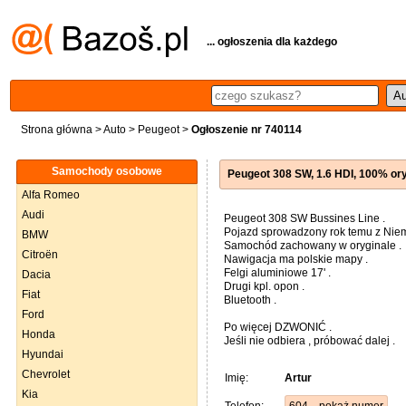
... ogłoszenia dla każdego
Strona główna
>
Auto
>
Peugeot
>
Ogłoszenie nr 740114
Samochody osobowe
Peugeot 308 SW, 1.6 HDI, 100% ory
Alfa Romeo
Audi
Peugeot 308 SW Bussines Line .
Pojazd sprowadzony rok temu z Niemie
BMW
Samochód zachowany w oryginale .
Citroën
Nawigacja ma polskie mapy .
Felgi aluminiowe 17' .
Dacia
Drugi kpl. opon .
Fiat
Bluetooth .
Ford
Po więcej DZWONIĆ .
Honda
Jeśli nie odbiera , próbować dalej .
Hyundai
Chevrolet
Imię:
Artur
Kia