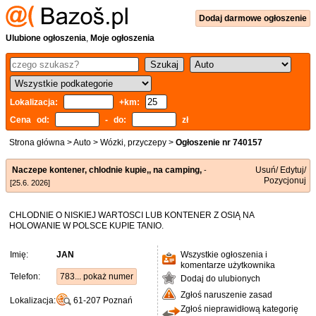
Dodaj
darmowe
ogłoszenie
Ulubione ogłoszenia
,
Moje ogłoszenia
Lokalizacja:
+km:
Cena od:
- do:
zł
Strona główna
>
Auto
>
Wózki, przyczepy
>
Ogłoszenie nr 740157
Naczepe kontener, chlodnie kupie,, na camping,
Usuń/ Edytuj/
-
Pozycjonuj
[25.6. 2026]
CHLODNIE O NISKIEJ WARTOSCI LUB KONTENER Z OSIĄ NA
HOLOWANIE W POLSCE KUPIE TANIO.
Imię:
JAN
Wszystkie ogłoszenia i
komentarze użytkownika
Telefon:
783... pokaż numer
Dodaj do ulubionych
Zgłoś naruszenie zasad
Lokalizacja:
61-207
Poznań
Zgłoś nieprawidłową kategorię