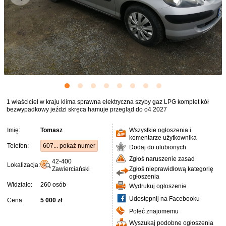
1 właściciel w kraju klima sprawna elektryczna szyby gaz LPG komplet kół
bezwypadkowy jeździ skręca hamuje przegląd do o4 2027
Imię:
Tomasz
Wszystkie ogłoszenia i
komentarze użytkownika
Telefon:
607... pokaż numer
Dodaj do ulubionych
Zgłoś naruszenie zasad
42-400
Lokalizacja:
Zawierciański
Zgłoś nieprawidłową kategorię
ogłoszenia
Widziało:
260 osób
Wydrukuj ogłoszenie
Udostępnij na Facebooku
Cena:
5 000 zł
Poleć znajomemu
Wyszukaj podobne ogłoszenia