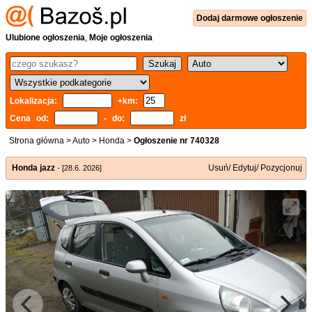
Dodaj
darmowe
ogłoszenie
Ulubione ogłoszenia
,
Moje ogłoszenia
Lokalizacja:
+km:
Cena od:
- do:
zł
Strona główna
>
Auto
>
Honda
>
Ogłoszenie nr 740328
Honda jazz
Usuń/ Edytuj/ Pozycjonuj
- [28.6. 2026]