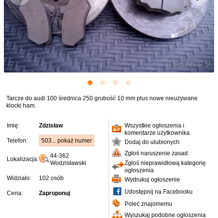
Tarcze do audi 100 średnica 250 grubość 10 mm plus nowe nieużywane
klocki ham.
Imię:
Zdzisław
Wszystkie ogłoszenia i
komentarze użytkownika
Telefon:
503... pokaż numer
Dodaj do ulubionych
Zgłoś naruszenie zasad
44-362
Lokalizacja:
Wodzisławski
Zgłoś nieprawidłową kategorię
ogłoszenia
Widziało:
102 osób
Wydrukuj ogłoszenie
Udostępnij na Facebooku
Cena:
Zaproponuj
Poleć znajomemu
Wyszukaj podobne ogłoszenia