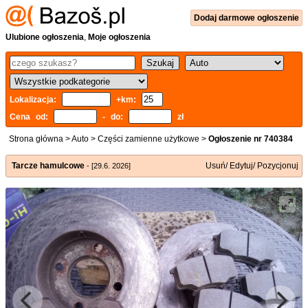
Dodaj
darmowe
ogłoszenie
Ulubione ogłoszenia
,
Moje ogłoszenia
Lokalizacja:
+km:
Cena od:
- do:
zł
Strona główna
>
Auto
>
Części zamienne użytkowe
>
Ogłoszenie nr 740384
Tarcze hamulcowe
Usuń/ Edytuj/ Pozycjonuj
- [29.6. 2026]