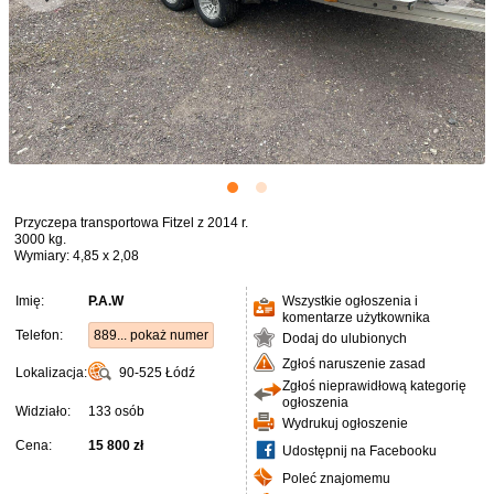
Przyczepa transportowa Fitzel z 2014 r.
3000 kg.
Wymiary: 4,85 x 2,08
Imię:
P.A.W
Wszystkie ogłoszenia i
komentarze użytkownika
Telefon:
889... pokaż numer
Dodaj do ulubionych
Zgłoś naruszenie zasad
Lokalizacja:
90-525
Łódź
Zgłoś nieprawidłową kategorię
ogłoszenia
Widziało:
133 osób
Wydrukuj ogłoszenie
Cena:
15 800 zł
Udostępnij na Facebooku
Poleć znajomemu