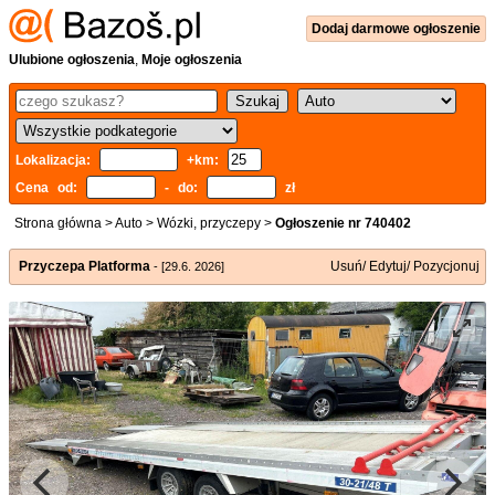
Dodaj
darmowe
ogłoszenie
Ulubione ogłoszenia
,
Moje ogłoszenia
Lokalizacja:
+km:
Cena od:
- do:
zł
Strona główna
>
Auto
>
Wózki, przyczepy
>
Ogłoszenie nr 740402
Przyczepa Platforma
Usuń/ Edytuj/ Pozycjonuj
- [29.6. 2026]