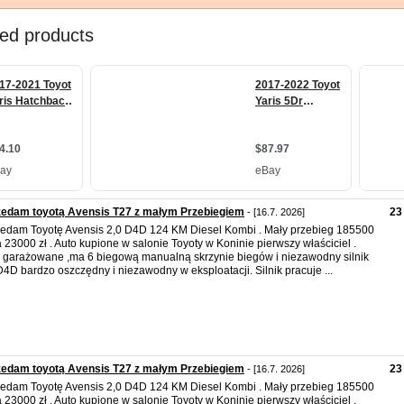
zedam toyotą Avensis T27 z małym Przebiegiem
23
- [16.7. 2026]
edam Toyotę Avensis 2,0 D4D 124 KM Diesel Kombi . Mały przebieg 185500
 23000 zł . Auto kupione w salonie Toyoty w Koninie pierwszy właściciel .
 garażowane ,ma 6 biegową manualną skrzynie biegów i niezawodny silnik
D4D bardzo oszczędny i niezawodny w eksploatacji. Silnik pracuje ...
zedam toyotą Avensis T27 z małym Przebiegiem
23
- [16.7. 2026]
edam Toyotę Avensis 2,0 D4D 124 KM Diesel Kombi . Mały przebieg 185500
 23000 zł . Auto kupione w salonie Toyoty w Koninie pierwszy właściciel .