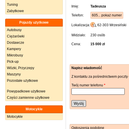
Tuning
Imię:
Tadeusza
Zabytkowe
Telefon:
605... pokaż numer
Pojazdy użytkowe
Lokalizacja:
62-303
Wrzesiński
Autobusy
Widziało:
230 osób
Ciężarówki
Dostawcze
Cena:
15 000 zł
Kampery
Mikrobusy
Pick-up
Napisz wiadomość
Wózki, Przyczepy
Maszyny
Z kontaktu za pośrednictwem poczty 
Pozostałe użytkowe
Twój numer telefonu
*
Powypadkowe użytkowe
Części zamienne użytkowe
Wyślij
Motocykle
Motocykle
Ogłoszenia podobne