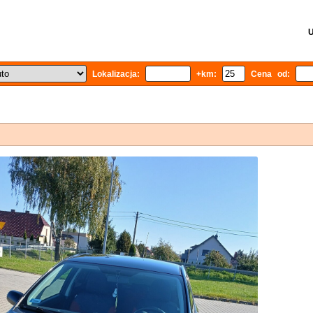
U
Lokalizacja:
+km:
Cena od: