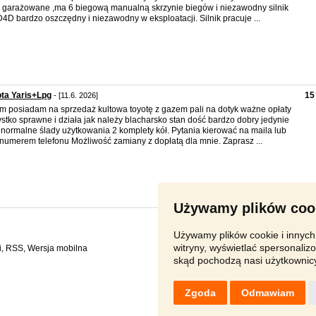
 garażowane ,ma 6 biegową manualną skrzynie biegów i niezawodny silnik
D4D bardzo oszczędny i niezawodny w eksploatacji. Silnik pracuje ...
ta Yaris+Lpg
15
- [11.6. 2026]
m posiadam na sprzedaż kultowa toyotę z gazem pali na dotyk ważne opłaty
stko sprawne i działa jak należy blacharsko stan dość bardzo dobry jedynie
 normalne ślady użytkowania 2 komplety kół. Pytania kierować na maila lub
numerem telefonu Możliwość zamiany z dopłatą dla mnie. Zaprasz ...
Używamy plików coo
Używamy plików cookie i innych 
witryny, wyświetlać spersonalizo
i
,
RSS
,
skąd pochodzą nasi użytkownic
Zgoda
Odmawiam