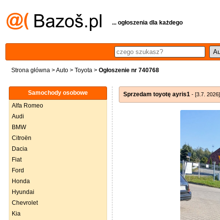
... ogłoszenia dla każdego
Strona główna
>
Auto
>
Toyota
>
Ogłoszenie nr 740768
Samochody osobowe
Sprzedam toyotę ayris1
- [3.7. 2026]
Alfa Romeo
Audi
BMW
Citroën
Dacia
Fiat
Ford
Honda
Hyundai
Chevrolet
Kia