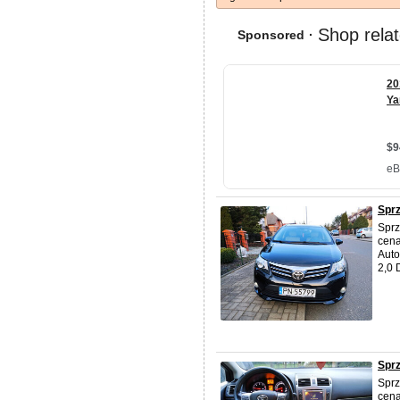
Spr
Sprz
cena
Auto
2,0 
Spr
Sprz
cena