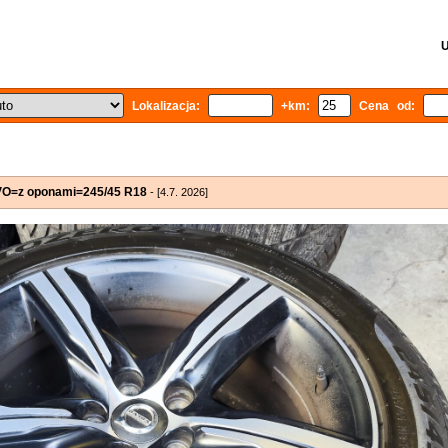
U
Lokalizacja:
+km:
Cena od:
LVO=z oponami=245/45 R18
- [4.7. 2026]