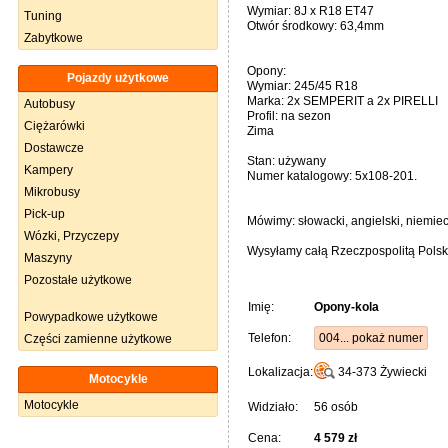
Wymiar: 8J x R18 ET47
Tuning
Otwór środkowy: 63,4mm
Zabytkowe
Opony:
Pojazdy użytkowe
Wymiar: 245/45 R18
Marka: 2x SEMPERIT a 2x PIRELLI
Autobusy
Profil: na sezon
Ciężarówki
Zima
Dostawcze
Stan: używany
Kampery
Numer katalogowy: 5x108-201.
Mikrobusy
Pick-up
Mówimy: słowacki, angielski, niemiec
Wózki, Przyczepy
Wysyłamy całą Rzeczpospolitą Polską
Maszyny
Pozostałe użytkowe
Imię:
Opony-kola
Powypadkowe użytkowe
Telefon:
004... pokaż numer
Części zamienne użytkowe
Lokalizacja:
34-373
Żywiecki
Motocykle
Motocykle
Widziało:
56 osób
Cena:
4 579 zł