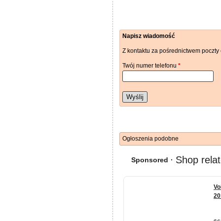
Napisz wiadomość
Z kontaktu za pośrednictwem poczty 
Twój numer telefonu
*
Wyślij
Ogłoszenia podobne