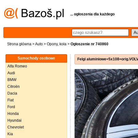
... ogłoszenia dla każdego
Strona główna
>
Auto
>
Opony, koła
>
Ogłoszenie nr 740860
Samochody osobowe
Felgi aluminiowe=5x108=orig.VO
Alfa Romeo
Audi
BMW
Citroën
Dacia
Fiat
Ford
Honda
Hyundai
Chevrolet
Kia