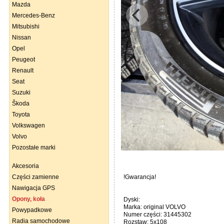
Mazda
Mercedes-Benz
Mitsubishi
Nissan
Opel
Peugeot
Renault
Seat
Suzuki
Škoda
Toyota
Volkswagen
Volvo
Pozostałe marki
Akcesoria
Części zamienne
!Gwarancja!
Nawigacja GPS
Opony, koła
Dyski:
Marka: original VOLVO
Powypadkowe
Numer części: 31445302
Radia samochodowe
Rozstaw: 5x108