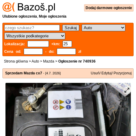
Dodaj
darmowe
ogłoszenie
Ulubione ogłoszenia
,
Moje ogłoszenia
Lokalizacja:
+km:
Cena od:
- do:
zł
Strona główna
>
Auto
>
Mazda
>
Ogłoszenie nr 740936
Sprzedam Mazda cx7
Usuń/ Edytuj/ Pozycjonuj
- [4.7. 2026]