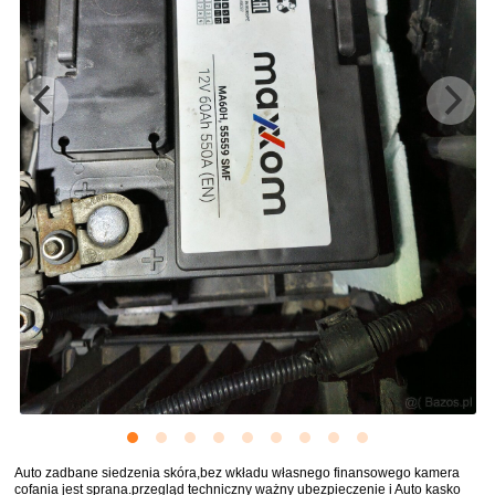
Auto zadbane siedzenia skóra,bez wkładu własnego finansowego kamera
cofania jest sprana.przegląd techniczny ważny ubezpieczenie i Auto kasko