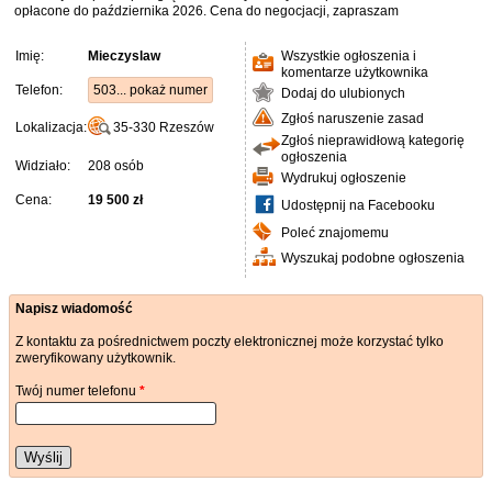
opłacone do października 2026. Cena do negocjacji, zapraszam
Imię:
Mieczyslaw
Wszystkie ogłoszenia i
komentarze użytkownika
Telefon:
503... pokaż numer
Dodaj do ulubionych
Zgłoś naruszenie zasad
Lokalizacja:
35-330
Rzeszów
Zgłoś nieprawidłową kategorię
ogłoszenia
Widziało:
208 osób
Wydrukuj ogłoszenie
Cena:
19 500 zł
Udostępnij na Facebooku
Poleć znajomemu
Wyszukaj podobne ogłoszenia
Napisz wiadomość
Z kontaktu za pośrednictwem poczty elektronicznej może korzystać tylko
zweryfikowany użytkownik.
Twój numer telefonu
*
Wyślij