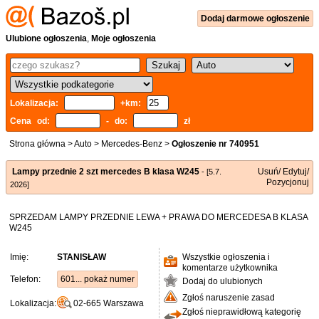
Dodaj
darmowe
ogłoszenie
Ulubione ogłoszenia
,
Moje ogłoszenia
Lokalizacja:
+km:
Cena od:
- do:
zł
Strona główna
>
Auto
>
Mercedes-Benz
>
Ogłoszenie nr 740951
Lampy przednie 2 szt mercedes B klasa W245
Usuń/ Edytuj/
- [5.7.
Pozycjonuj
2026]
SPRZEDAM LAMPY PRZEDNIE LEWA + PRAWA DO MERCEDESA B KLASA
W245
Imię:
STANISŁAW
Wszystkie ogłoszenia i
komentarze użytkownika
Telefon:
601... pokaż numer
Dodaj do ulubionych
Zgłoś naruszenie zasad
Lokalizacja:
02-665
Warszawa
Zgłoś nieprawidłową kategorię