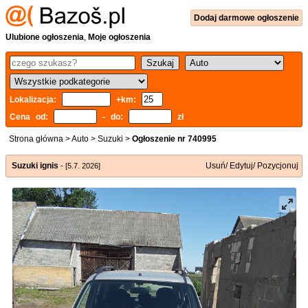
Dodaj
darmowe
ogłoszenie
Ulubione ogłoszenia
,
Moje ogłoszenia
Lokalizacja:
+km:
Cena od:
- do:
zł
Strona główna
>
Auto
>
Suzuki
>
Ogłoszenie nr 740995
Suzuki ignis
Usuń/ Edytuj/ Pozycjonuj
- [5.7. 2026]