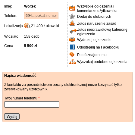
Imię:
Wojtek
Wszystkie ogłoszenia i
komentarze użytkownika
Telefon:
694... pokaż numer
Dodaj do ulubionych
Zgłoś naruszenie zasad
Lokalizacja:
21-400
Łukowski
Zgłoś nieprawidłową kategorię
ogłoszenia
Widziało:
158 osób
Wydrukuj ogłoszenie
Cena:
5 500 zł
Udostępnij na Facebooku
Poleć znajomemu
Wyszukaj podobne ogłoszenia
Napisz wiadomość
Z kontaktu za pośrednictwem poczty elektronicznej może korzystać tylko
zweryfikowany użytkownik.
Twój numer telefonu
*
Wyślij