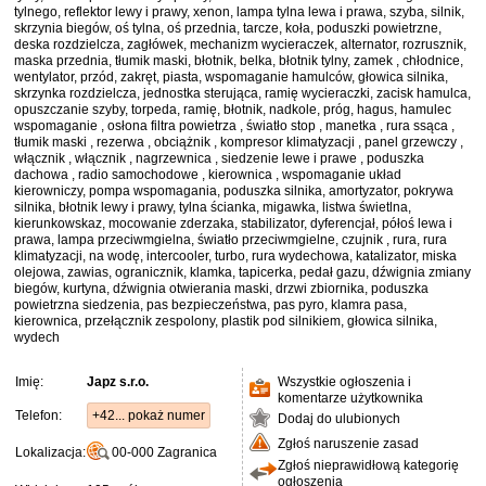
tylnego, reflektor lewy i prawy, xenon, lampa tylna lewa i prawa, szyba, silnik,
skrzynia biegów, oś tylna, oś przednia, tarcze, koła, poduszki powietrzne,
deska rozdzielcza, zagłówek, mechanizm wycieraczek, alternator, rozrusznik,
maska ​​przednia, tłumik maski, błotnik, belka, błotnik tylny, zamek , chłodnice,
wentylator, przód, zakręt, piasta, wspomaganie hamulców, głowica silnika,
skrzynka rozdzielcza, jednostka sterująca, ramię wycieraczki, zacisk hamulca,
opuszczanie szyby, torpeda, ramię, błotnik, nadkole, próg, hagus, hamulec
wspomaganie , osłona filtra powietrza , światło stop , manetka , rura ssąca ,
tłumik maski , rezerwa , obciążnik , kompresor klimatyzacji , panel grzewczy ,
włącznik , włącznik , nagrzewnica , siedzenie lewe i prawe , poduszka
dachowa , radio samochodowe , kierownica , wspomaganie układ
kierowniczy, pompa wspomagania, poduszka silnika, amortyzator, pokrywa
silnika, błotnik lewy i prawy, tylna ścianka, migawka, listwa świetlna,
kierunkowskaz, mocowanie zderzaka, stabilizator, dyferencjał, półoś lewa i
prawa, lampa przeciwmgielna, światło przeciwmgielne, czujnik , rura, rura
klimatyzacji, na wodę, intercooler, turbo, rura wydechowa, katalizator, miska
olejowa, zawias, ogranicznik, klamka, tapicerka, pedał gazu, dźwignia zmiany
biegów, kurtyna, dźwignia otwierania maski, drzwi zbiornika, poduszka
powietrzna siedzenia, pas bezpieczeństwa, pas pyro, klamra pasa,
kierownica, przełącznik zespolony, plastik pod silnikiem, głowica silnika,
wydech
Imię:
Japz s.r.o.
Wszystkie ogłoszenia i
komentarze użytkownika
Telefon:
+42... pokaż numer
Dodaj do ulubionych
Zgłoś naruszenie zasad
Lokalizacja:
00-000
Zagranica
Zgłoś nieprawidłową kategorię
ogłoszenia