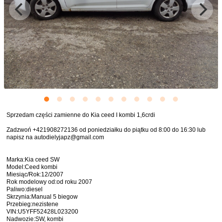
Sprzedam części zamienne do Kia ceed I kombi 1,6crdi
Zadzwoń +421908272136 od poniedziałku do piątku od 8:00 do 16:30 lub
napisz na autodielyjapz@gmail.com
Marka:Kia ceed SW
Model:Ceed kombi
Miesiąc/Rok:12/2007
Rok modelowy od:od roku 2007
Paliwo:diesel
Skrzynia:Manual 5 biegow
Przebieg:nezistene
VIN:U5YFF52428L023200
Nadwozie:SW, kombi