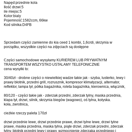
Napęd:przednie kola
Ilość drzwi:5
ile miejsc:5
Kolor:bialy
Pojemność:1582ccm, 66kw
Kod silnika:D4FB
Sprzedam części zamienne do kia ceed 1 kombi, 1,6crdi, skrzynia w
porządku, wszystkie części na zdjęciach są dostępne
Części samochodowe wysyłamy KURIEREM LUB PRYWATNYM
TRANSPORTEM WSZYSTKO USTALAMY TELEFONICZNIE
cena wysyłki to:
30/40zł - drobne części o niewielkiej wadze takie jak - szyba, lusterko, lewy i
prawy błotnik, przedni grill, rozrusznik, kompresor klimatyzacji, alternator,
reflektor, lampa tył, półka bagażnika, roleta bagażnika, kierownica, włącznik,
80/120 - części takie jak - zderzak przedni, zderzak tylny, maska ​​przednia,
klapa ​​tył, drzwi, silnik, skrzynia biegów (wagowo), oś tylna, kołyska.
koła, zwrotnica,
cieżkie rzeczy paleta 170zł
drzwi przednie lewe, drzwi przednie prawe, drzwi tylne lewe, drzwi tylne
prawe, maska ​​przednia, maska ​​tylna, piąte drzwi, zderzak przedni, zderzak
tylny, błotnik przedni lewy i prawy, wzmocnienie zderzaka przedniego i