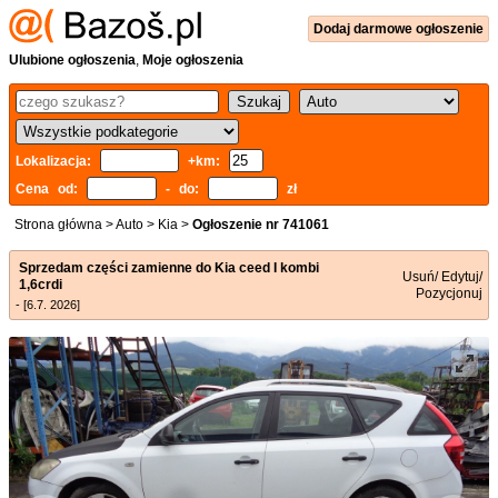
Dodaj
darmowe
ogłoszenie
Ulubione ogłoszenia
,
Moje ogłoszenia
Lokalizacja:
+km:
Cena od:
- do:
zł
Strona główna
>
Auto
>
Kia
>
Ogłoszenie nr 741061
Sprzedam części zamienne do Kia ceed I kombi
Usuń/ Edytuj/
1,6crdi
Pozycjonuj
- [6.7. 2026]