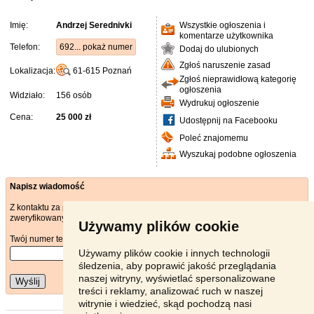
Imię:
Andrzej Serednivki
Wszystkie ogłoszenia i
komentarze użytkownika
Telefon:
692... pokaż numer
Dodaj do ulubionych
Zgłoś naruszenie zasad
Lokalizacja:
61-615
Poznań
Zgłoś nieprawidłową kategorię
ogłoszenia
Widziało:
156 osób
Wydrukuj ogłoszenie
Cena:
25 000 zł
Udostępnij na Facebooku
Poleć znajomemu
Wyszukaj podobne ogłoszenia
Napisz wiadomość
Z kontaktu za pośrednictwem poczty elektronicznej może korzystać tylko
zweryfikowany użytkownik.
Używamy plików cookie
Twój numer telefonu
*
Używamy plików cookie i innych technologii
śledzenia, aby poprawić jakość przeglądania
naszej witryny, wyświetlać spersonalizowane
Wyślij
treści i reklamy, analizować ruch w naszej
witrynie i wiedzieć, skąd pochodzą nasi