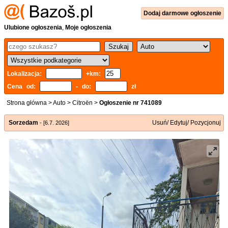
Dodaj
darmowe
ogłoszenie
Ulubione ogłoszenia
,
Moje ogłoszenia
Lokalizacja:
+km:
Cena od:
- do:
zł
Strona główna
>
Auto
>
Citroën
>
Ogłoszenie nr 741089
Sorzedam
Usuń/ Edytuj/ Pozycjonuj
- [6.7. 2026]