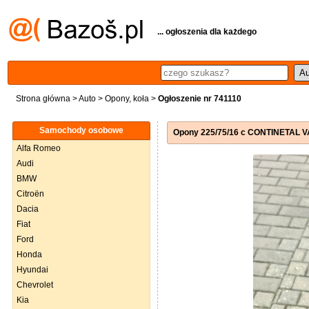
... ogłoszenia dla każdego
Strona główna
>
Auto
>
Opony, koła
>
Ogłoszenie nr 741110
Samochody osobowe
Opony 225/75/16 c CONTINETAL 
Alfa Romeo
Audi
BMW
Citroën
Dacia
Fiat
Ford
Honda
Hyundai
Chevrolet
Kia