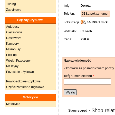
Tuning
Imię:
Dorota
Zabytkowe
Telefon:
518... pokaż numer
Pojazdy użytkowe
Lokalizacja:
44-190
Gliwicki
Autobusy
Widziało:
83 osób
Ciężarówki
Dostawcze
Cena:
250 zł
Kampery
Mikrobusy
Pick-up
Wózki, Przyczepy
Napisz wiadomość
Maszyny
Z kontaktu za pośrednictwem poczty 
Pozostałe użytkowe
Twój numer telefonu
*
Powypadkowe użytkowe
Części zamienne użytkowe
Wyślij
Motocykle
Motocykle