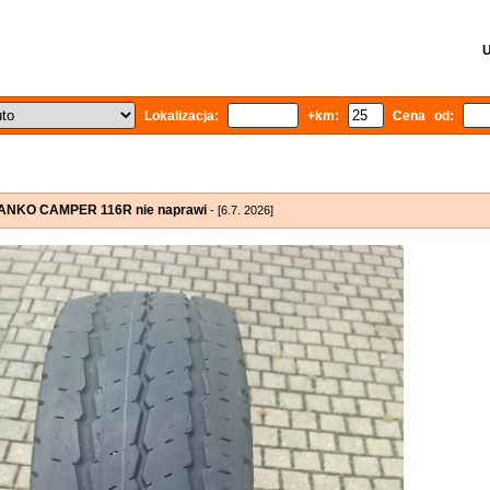
U
Lokalizacja:
+km:
Cena od:
VANKO CAMPER 116R nie naprawi
- [6.7. 2026]