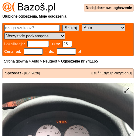
Dodaj
darmowe
ogłoszenie
Ulubione ogłoszenia
,
Moje ogłoszenia
Lokalizacja:
+km:
Cena od:
- do:
zł
Strona główna
>
Auto
>
Peugeot
>
Ogłoszenie nr 741165
Sprzedaz
Usuń/ Edytuj/ Pozycjonuj
- [6.7. 2026]