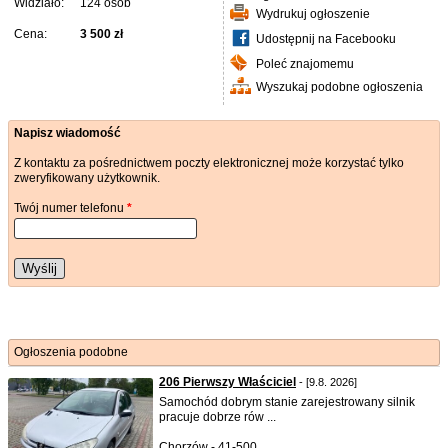
Widziało:
124 osób
Wydrukuj ogłoszenie
Cena:
3 500 zł
Udostępnij na Facebooku
Poleć znajomemu
Wyszukaj podobne ogłoszenia
Napisz wiadomość
Z kontaktu za pośrednictwem poczty elektronicznej może korzystać tylko
zweryfikowany użytkownik.
Twój numer telefonu
*
Wyślij
Ogłoszenia podobne
206 Pierwszy Właściciel
- [9.8. 2026]
Samochód dobrym stanie zarejestrowany silnik
pracuje dobrze rów ...
Chorzów - 41-500