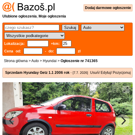
Dodaj
darmowe
ogłoszenie
Ulubione ogłoszenia
,
Moje ogłoszenia
Lokalizacja:
+km:
Cena od:
- do:
zł
Strona główna
>
Auto
>
Hyundai
>
Ogłoszenie nr 741365
Sprzedam Hyunday Getz 1.1 2006 rok
Usuń/ Edytuj/ Pozycjonuj
- [7.7. 2026]