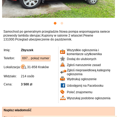
Samochod po generalnym przegladzie.Nowa pompa wspomagania swiece
przewody lambda sterujac.Kupiony w salonie 2 wlasciel.Pewne
131000.Przeglad ubezpieczenie do pazdziernik.
Imię:
Zbyszek
Wszystkie ogłoszenia i
komentarze użytkownika
Telefon:
697... pokaż numer
Dodaj do ulubionych
Zgłoś naruszenie zasad
Lokalizacja:
31-858
Kraków
Zgłoś nieprawidłową kategorię
ogłoszenia
Widziało:
214 osób
Wydrukuj ogłoszenie
Cena:
3 500 zł
Udostępnij na Facebooku
Poleć znajomemu
Wyszukaj podobne ogłoszenia
Napisz wiadomość