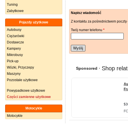
Tuning
Zabytkowe
Napisz wiadomość
Z kontaktu za pośrednictwem poczty 
Pojazdy użytkowe
Autobusy
Twój numer telefonu
*
Ciężarówki
Dostawcze
Wyślij
Kampery
Mikrobusy
Pick-up
Wózki, Przyczepy
Maszyny
Pozostałe użytkowe
Powypadkowe użytkowe
Części zamienne użytkowe
Motocykle
Motocykle