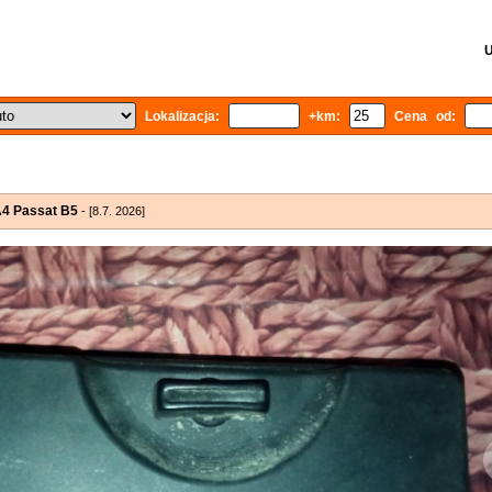
U
Lokalizacja:
+km:
Cena od:
A4 Passat B5
- [8.7. 2026]