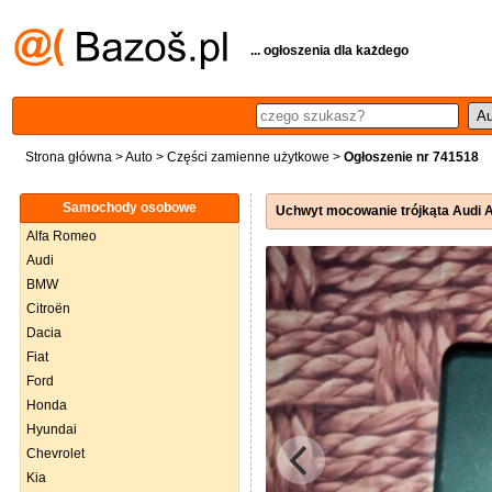
... ogłoszenia dla każdego
Strona główna
>
Auto
>
Części zamienne użytkowe
>
Ogłoszenie nr 741518
Samochody osobowe
Uchwyt mocowanie trójkąta Audi 
Alfa Romeo
Audi
BMW
Citroën
Dacia
Fiat
Ford
Honda
Hyundai
Chevrolet
Kia