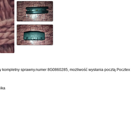
 cały kompletny sprawny.numer 8G0860285, możliwość wysłania pocztą Pocztex
ika