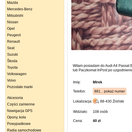
Mazda
Mercedes-Benz
Mitsubishi
Nissan
Opel
Peugeot
Renault
Seat
Suzuki
Škoda
Witam posiadam do Audi A4 Passat B5
Toyota
lub Paczkomat InPost po uzgodnieni
Volkswagen
Volvo
Imię:
Mirek
Pozostałe marki
Telefon:
881... pokaż numer
Akcesoria
Lokalizacja:
88-430
Żniński
Części zamienne
Nawigacja GPS
Widziało:
108 osób
Opony, koła
Cena:
40 zł
Powypadkowe
Radia samochodowe