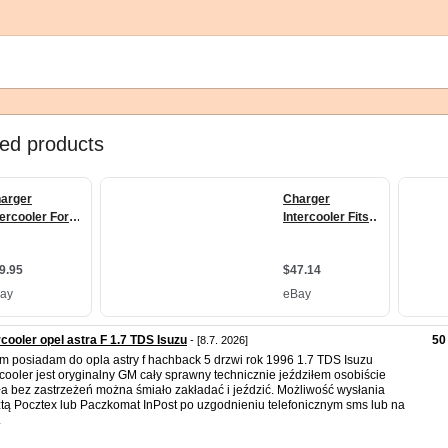
rcooler opel astra F 1.7 TDS Isuzu
50 
- [8.7. 2026]
m posiadam do opla astry f hachback 5 drzwi rok 1996 1.7 TDS Isuzu
rcooler jest oryginalny GM cały sprawny technicznie jeździłem osobiście
ła bez zastrzeżeń można śmiało zakładać i jeździć. Możliwość wysłania
tą Pocztex lub Paczkomat InPost po uzgodnieniu telefonicznym sms lub na
.