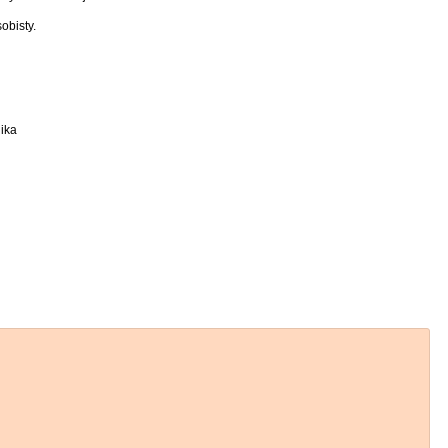
obisty.
ika