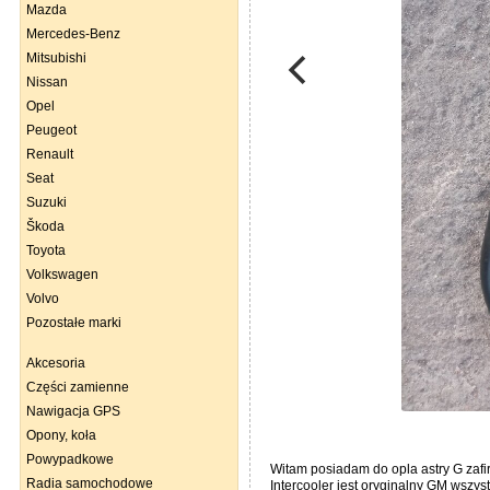
Mazda
Mercedes-Benz
Mitsubishi
Nissan
Opel
Peugeot
Renault
Seat
Suzuki
Škoda
Toyota
Volkswagen
Volvo
Pozostałe marki
Akcesoria
Części zamienne
Nawigacja GPS
Opony, koła
Powypadkowe
Witam posiadam do opla astry G zafi
Radia samochodowe
Intercooler jest oryginalny GM wszy