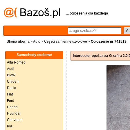
... ogłoszenia dla każdego
Strona główna
>
Auto
>
Części zamienne użytkowe
>
Ogłoszenie nr 741519
Samochody osobowe
Intercooler opel astra G zafira 2.0 
Alfa Romeo
Audi
BMW
Citroën
Dacia
Fiat
Ford
Honda
Hyundai
Chevrolet
Kia