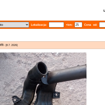
U
Lokalizacja:
+km:
Cena od:
DTI
- [8.7. 2026]