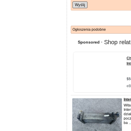
Wyślij
Ogłoszenia podobne
Inte
Wita
Inte
dzia
pocz
ba ..