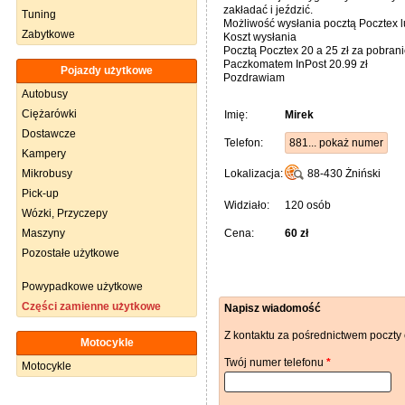
zakładać i jeździć.
Tuning
Możliwość wysłania pocztą Pocztex l
Zabytkowe
Koszt wysłania
Pocztą Pocztex 20 a 25 zł za pobran
Paczkomatem InPost 20.99 zł
Pojazdy użytkowe
Pozdrawiam
Autobusy
Ciężarówki
Imię:
Mirek
Dostawcze
Telefon:
881... pokaż numer
Kampery
Mikrobusy
Lokalizacja:
88-430
Żniński
Pick-up
Widziało:
120 osób
Wózki, Przyczepy
Maszyny
Cena:
60 zł
Pozostałe użytkowe
Powypadkowe użytkowe
Części zamienne użytkowe
Napisz wiadomość
Z kontaktu za pośrednictwem poczty 
Motocykle
Twój numer telefonu
*
Motocykle