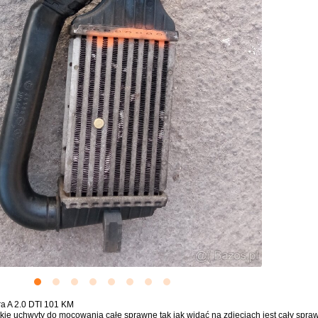
ra A 2.0 DTI 101 KM
stkie uchwyty do mocowania całe sprawne tak jak widać na zdjęciach jest cały spra