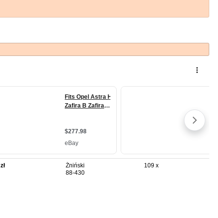
zł
Żniński
109 x
88-430