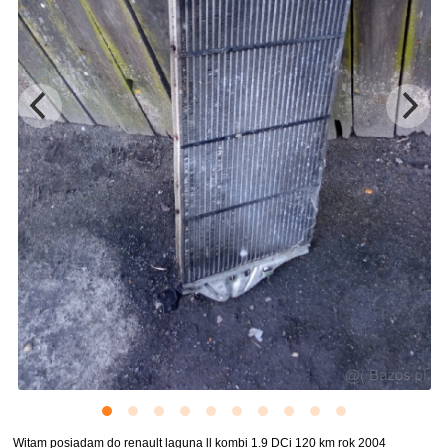
Witam posiadam do renault laguna ll kombi 1.9 DCi 120 km rok 2004