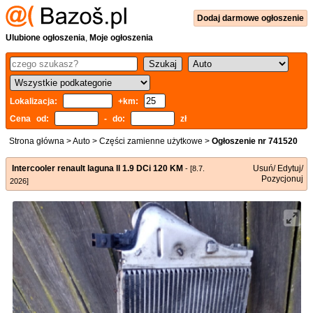
Dodaj
darmowe
ogłoszenie
Ulubione ogłoszenia
,
Moje ogłoszenia
Lokalizacja:
+km:
Cena od:
- do:
zł
Strona główna
>
Auto
>
Części zamienne użytkowe
>
Ogłoszenie nr 741520
Intercooler renault laguna ll 1.9 DCi 120 KM
Usuń/ Edytuj/
- [8.7.
Pozycjonuj
2026]