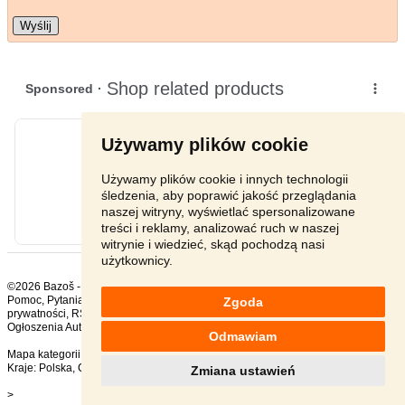
Wyślij
Używamy plików cookie
Używamy plików cookie i innych technologii
śledzenia, aby poprawić jakość przeglądania
naszej witryny, wyświetlać spersonalizowane
treści i reklamy, analizować ruch w naszej
witrynie i wiedzieć, skąd pochodzą nasi
użytkownicy.
©2026 Bazoš -
sprzedam, ogłoszenia Części zamienne użytkowe
Pomoc
,
Pytania
,
Komentarze
,
Kontakt
,
Reklama
,
Regulamin
,
Polityka
Zgoda
prywatności
,
RSS
,
Ogłoszenia Auto ogółem:
1272
, w ciągu 24 godzin:
19
Odmawiam
Mapa kategorii
,
Popularne wyszukiwania
Kraje:
Polska
,
Czechy
,
Słowacja
,
Austria
Zmiana ustawień
>