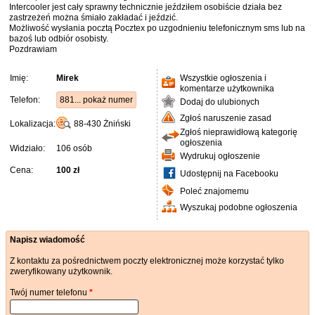
Intercooler jest cały sprawny technicznie jeździłem osobiście działa bez
zastrzeżeń można śmiało zakładać i jeździć.
Możliwość wysłania pocztą Pocztex po uzgodnieniu telefonicznym sms lub na
bazoś lub odbiór osobisty.
Pozdrawiam
Imię:
Mirek
Wszystkie ogłoszenia i
komentarze użytkownika
Telefon:
881... pokaż numer
Dodaj do ulubionych
Zgłoś naruszenie zasad
Lokalizacja:
88-430
Żniński
Zgłoś nieprawidłową kategorię
ogłoszenia
Widziało:
106 osób
Wydrukuj ogłoszenie
Cena:
100 zł
Udostępnij na Facebooku
Poleć znajomemu
Wyszukaj podobne ogłoszenia
Napisz wiadomość
Z kontaktu za pośrednictwem poczty elektronicznej może korzystać tylko
zweryfikowany użytkownik.
Twój numer telefonu
*