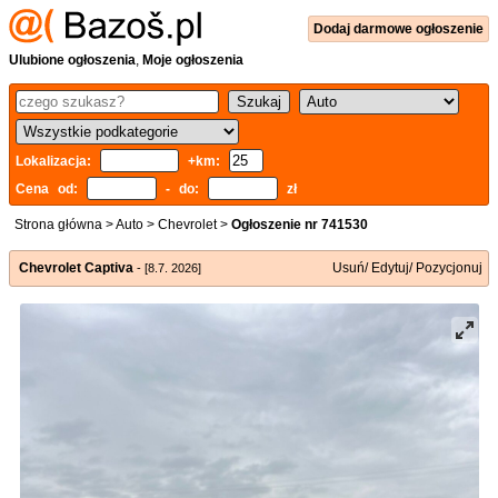
Dodaj
darmowe
ogłoszenie
Ulubione ogłoszenia
,
Moje ogłoszenia
Lokalizacja:
+km:
Cena od:
- do:
zł
Strona główna
>
Auto
>
Chevrolet
>
Ogłoszenie nr 741530
Chevrolet Captiva
Usuń/ Edytuj/ Pozycjonuj
- [8.7. 2026]