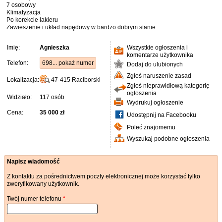
7 osobowy
Klimatyzacja
Po korekcie lakieru
Zawieszenie i układ napędowy w bardzo dobrym stanie
Imię:
Agnieszka
Wszystkie ogłoszenia i
komentarze użytkownika
Telefon:
698... pokaż numer
Dodaj do ulubionych
Zgłoś naruszenie zasad
Lokalizacja:
47-415
Raciborski
Zgłoś nieprawidłową kategorię
ogłoszenia
Widziało:
117 osób
Wydrukuj ogłoszenie
Cena:
35 000 zł
Udostępnij na Facebooku
Poleć znajomemu
Wyszukaj podobne ogłoszenia
Napisz wiadomość
Z kontaktu za pośrednictwem poczty elektronicznej może korzystać tylko
zweryfikowany użytkownik.
Twój numer telefonu
*