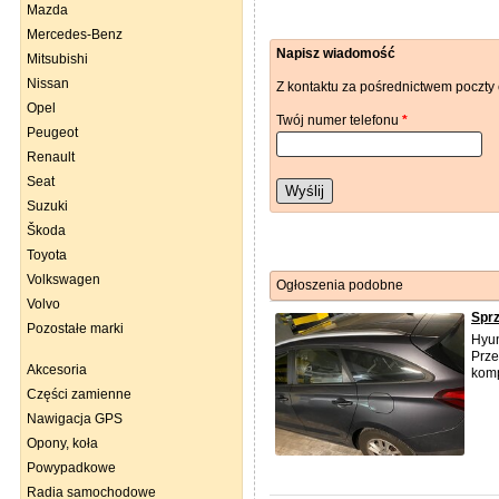
Mazda
Mercedes-Benz
Napisz wiadomość
Mitsubishi
Nissan
Z kontaktu za pośrednictwem poczty 
Opel
Twój numer telefonu
*
Peugeot
Renault
Seat
Wyślij
Suzuki
Škoda
Toyota
Volkswagen
Ogłoszenia podobne
Volvo
Spr
Pozostałe marki
Hyun
Prze
Akcesoria
komp
Części zamienne
Nawigacja GPS
Opony, koła
Powypadkowe
Radia samochodowe