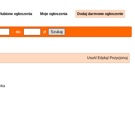
lubione ogłoszenia
Moje ogłoszenia
Dodaj darmowe ogłoszenie
- do:
zł
Usuń/ Edytuj/ Pozycjonuj
ika