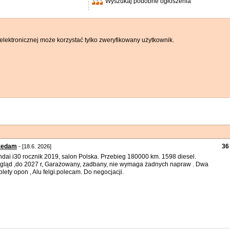
Wyszukaj podobne ogłoszenia
elektronicznej może korzystać tylko zweryfikowany użytkownik.
zedam
36
- [18.6. 2026]
dai i30 rocznik 2019, salon Polska. Przebieg 180000 km. 1598 diesel.
gląd ,do 2027 r, Garażowany, zadbany, nie wymaga żadnych napraw . Dwa
lety opon , Alu felgi.polecam. Do negocjacji.