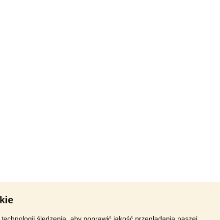
kie
technologii śledzenia, aby poprawić jakość przeglądania naszej