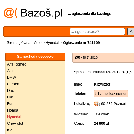
... ogłoszenia dla każdego
Strona główna
>
Auto
>
Hyundai
>
Ogłoszenie nr 741609
Samochody osobowe
i30
- [9.7. 2026]
Alfa Romeo
Audi
Sprzedam Hyundai i30,2012rok,1,6 
BMW
Citroën
Imię:
Krzysztof
Dacia
Telefon:
517... pokaż numer
Fiat
Ford
Lokalizacja:
60-235
Poznań
Honda
Widziało:
104 osób
Hyundai
Chevrolet
Cena:
24 900 zł
Kia