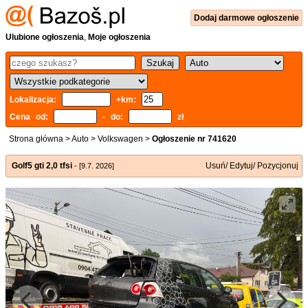
Dodaj
darmowe
ogłoszenie
Ulubione ogłoszenia
,
Moje ogłoszenia
Lokalizacja:
+km:
Cena od:
- do:
zł
Strona główna
>
Auto
>
Volkswagen
>
Ogłoszenie nr 741620
Golf5 gti 2,0 tfsi
Usuń/ Edytuj/ Pozycjonuj
- [9.7. 2026]