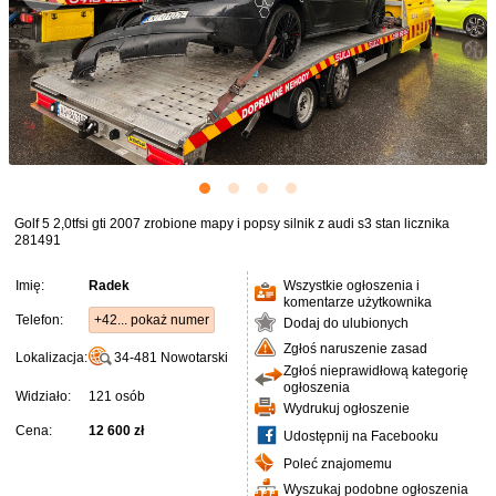
Golf 5 2,0tfsi gti 2007 zrobione mapy i popsy silnik z audi s3 stan licznika
281491
Imię:
Radek
Wszystkie ogłoszenia i
komentarze użytkownika
Telefon:
+42... pokaż numer
Dodaj do ulubionych
Zgłoś naruszenie zasad
Lokalizacja:
34-481
Nowotarski
Zgłoś nieprawidłową kategorię
ogłoszenia
Widziało:
121 osób
Wydrukuj ogłoszenie
Cena:
12 600 zł
Udostępnij na Facebooku
Poleć znajomemu
Wyszukaj podobne ogłoszenia