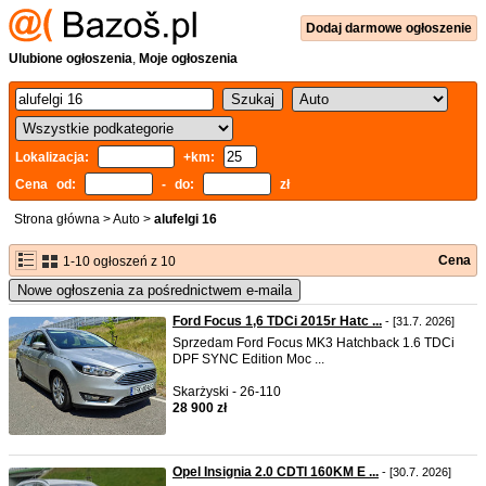
Dodaj
darmowe
ogłoszenie
Ulubione ogłoszenia
,
Moje ogłoszenia
Lokalizacja:
+km:
Cena od:
- do:
zł
Strona główna
>
Auto
>
alufelgi 16
Cena
1-10 ogłoszeń z 10
Nowe ogłoszenia za pośrednictwem e-maila
Ford Focus 1,6 TDCi 2015r Hatc ...
- [31.7. 2026]
Sprzedam Ford Focus MK3 Hatchback 1.6 TDCi
DPF SYNC Edition Moc ...
Skarżyski - 26-110
28 900 zł
Opel Insignia 2.0 CDTI 160KM E ...
- [30.7. 2026]