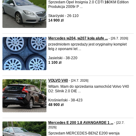
Sprzedam Opel Insignia 2.0 CDTI
16
0KM Edition
Produkcja 2009r P ...
Skarżyski - 26-110
14 900 zł
Mercedes w204, w207 koła alufe ...
- [26.7. 2026]
przedmiotem sprzedaży jest oryginalny komplet
felg z oponami let ...
Jasielski - 38-220
1 100 zł
VOLVO V40
- [24.7. 2026]
Witam. Mam do sprzedania samochód Volvo V40
D2: Silnik 2.0 DIE ...
Krośnieński - 38-423
48 900 zł
Mercedes E 200 1.8 AVANGARDE 1 ...
- [22.7.
2026]
Sprzedam MERCEDES-BENZ E200 wersja