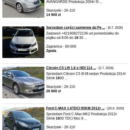
AVANGARDE Produkcja 2004r Si ...
Skarżyski - 26-110
14 900 zł
Sprzedam części zamienne do Pe ...
- [6.7. 2026]
Zadzwoń +421908272136 od poniedziałku do
piątku od 8:00 do
16
:30 ...
Zagranica - 00-000
Zgoda
Citroën C5 Lift 1.6 e HDI 114 ...
- [2.7. 2026]
Sprzedam Citroen C5 III lift sedan Produkcja 2014r
Silnik
16
00 ...
Skarżyski - 26-110
26 900 zł
Ford C-MAX 1,6TDCI 95KM 2012r ...
- [20.6. 2026]
Sprzedam Ford C-Max MK2 Produkcja 2012r
Silnik
16
00 TDCi Moc 9 ...
Skarżyski - 26-110