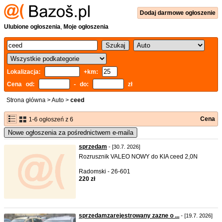
Dodaj
darmowe
ogłoszenie
Ulubione ogłoszenia
,
Moje ogłoszenia
Lokalizacja:
+km:
Cena od:
- do:
zł
Strona główna
>
Auto
>
ceed
Cena
1-6 ogłoszeń z 6
Nowe ogłoszenia za pośrednictwem e-maila
sprzedam
- [30.7. 2026]
Rozrusznik VALEO NOWY do KIA ceed 2,0N
Radomski - 26-601
220 zł
sprzedamzarejestrowany zazne o ...
- [19.7. 2026]