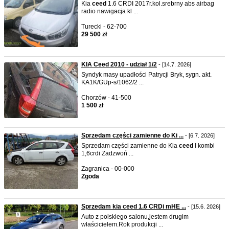
Kia
ceed
1.6 CRDI 2017r.kol.srebrny abs airbag
radio nawigacja kl ...
Turecki - 62-700
29 500 zł
KIA Ceed 2010 - udział 1/2
- [14.7. 2026]
Syndyk masy upadłości Patrycji Bryk, sygn. akt.
KA1K/GUp-s/1062/2 ...
Chorzów - 41-500
1 500 zł
Sprzedam części zamienne do Ki ...
- [6.7. 2026]
Sprzedam części zamienne do Kia
ceed
I kombi
1,6crdi Zadzwoń ...
Zagranica - 00-000
Zgoda
Sprzedam kia ceed 1.6 CRDi mHE ...
- [15.6. 2026]
Auto z polskiego salonu,jestem drugim
właścicielem.Rok produkcji ...