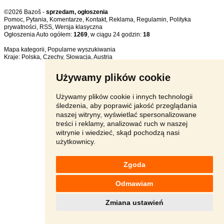
©2026 Bazoš -
sprzedam, ogłoszenia
Pomoc
,
Pytania
,
Komentarze
,
Kontakt
,
Reklama
,
Regulamin
,
Polityka
prywatności
,
RSS
,
Ogłoszenia Auto ogółem:
1269
, w ciągu 24 godzin:
18
Mapa kategorii
,
Popularne wyszukiwania
Kraje:
Polska
,
Czechy
,
Słowacja
,
Austria
Używamy plików cookie
Używamy plików cookie i innych technologii
śledzenia, aby poprawić jakość przeglądania
naszej witryny, wyświetlać spersonalizowane
treści i reklamy, analizować ruch w naszej
witrynie i wiedzieć, skąd pochodzą nasi
użytkownicy.
Zgoda
Odmawiam
Zmiana ustawień