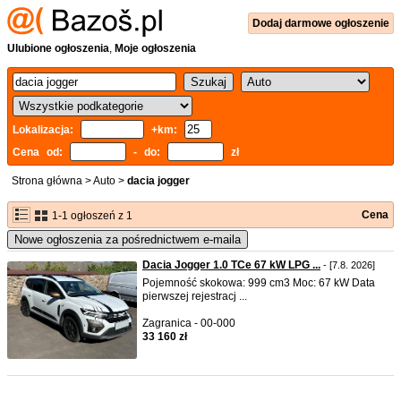
Dodaj
darmowe
ogłoszenie
Ulubione ogłoszenia
,
Moje ogłoszenia
Lokalizacja:
+km:
Cena od:
- do:
zł
Strona główna
>
Auto
>
dacia jogger
Cena
1-1 ogłoszeń z 1
Nowe ogłoszenia za pośrednictwem e-maila
Dacia Jogger 1.0 TCe 67 kW LPG ...
- [7.8. 2026]
Pojemność skokowa: 999 cm3 Moc: 67 kW Data
pierwszej rejestracj ...
Zagranica - 00-000
33 160 zł