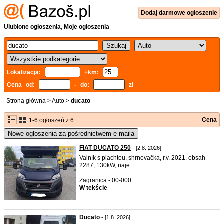
Dodaj
darmowe
ogłoszenie
Ulubione ogłoszenia
,
Moje ogłoszenia
Lokalizacja:
+km:
Cena od:
- do:
zł
Strona główna
>
Auto
>
ducato
Cena
1-6 ogłoszeń z 6
Nowe ogłoszenia za pośrednictwem e-maila
FIAT DUCATO 250
- [2.8. 2026]
Valník s plachtou, shrnovačka, r.v. 2021, obsah
2287, 130kW, naje ...
Zagranica - 00-000
W tekście
Ducato
- [1.8. 2026]