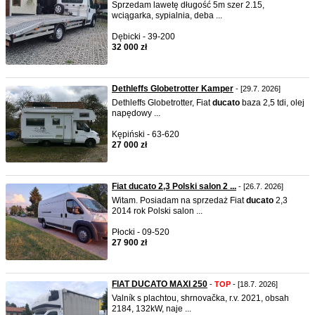
Sprzedam lawetę długość 5m szer 2.15,
wciągarka, sypialnia, deba ...
Dębicki - 39-200
32 000 zł
Dethleffs Globetrotter Kamper
- [29.7. 2026]
Dethleffs Globetrotter, Fiat
ducato
baza 2,5 tdi, olej
napędowy ...
Kępiński - 63-620
27 000 zł
Fiat ducato 2,3 Polski salon 2 ...
- [26.7. 2026]
Witam. Posiadam na sprzedaż Fiat
ducato
2,3
2014 rok Polski salon ...
Płocki - 09-520
27 900 zł
FIAT DUCATO MAXI 250
-
TOP
- [18.7. 2026]
Valník s plachtou, shrnovačka, r.v. 2021, obsah
2184, 132kW, naje ...