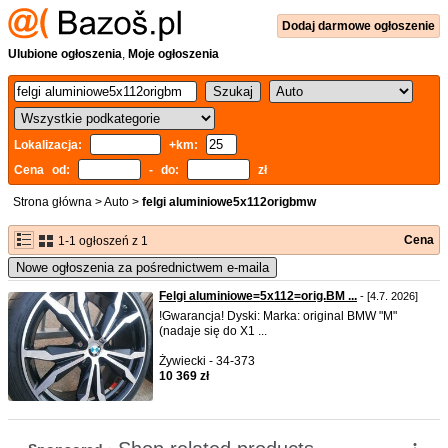
Dodaj
darmowe
ogłoszenie
Ulubione ogłoszenia
,
Moje ogłoszenia
Lokalizacja:
+km:
Cena od:
- do:
zł
Strona główna
>
Auto
>
felgi aluminiowe5x112origbmw
Cena
1-1 ogłoszeń z 1
Nowe ogłoszenia za pośrednictwem e-maila
Felgi aluminiowe=5x112=orig.BM ...
- [4.7. 2026]
!Gwarancja! Dyski: Marka: original BMW "M"
(nadaje się do X1 ...
Żywiecki - 34-373
10 369 zł