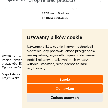
Używamy plików cookie
Używamy plików cookie i innych technologii
śledzenia, aby poprawić jakość przeglądania
naszej witryny, wyświetlać spersonalizowane
©2026 Bazoš -
sprzedam, ogłoszenia
treści i reklamy, analizować ruch w naszej
Pomoc
,
Pytania
,
Komentarze
,
Kontakt
,
Reklama
,
Regulamin
,
Polityka
witrynie i wiedzieć, skąd pochodzą nasi
prywatności
,
RSS
,
Ogłoszenia Auto ogółem:
1310
, w ciągu 24 godzin:
66
użytkownicy.
Mapa kategorii
,
Popularne wyszukiwania
Kraje:
Polska
,
Czechy
,
Słowacja
,
Austria
Zgoda
Odmawiam
Zmiana ustawień