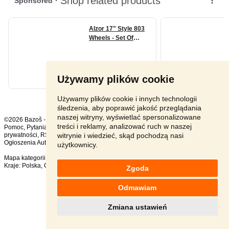
Używamy plików cookie
Używamy plików cookie i innych technologii
śledzenia, aby poprawić jakość przeglądania
naszej witryny, wyświetlać spersonalizowane
©2026 Bazoš -
sprzedam, ogłoszenia
treści i reklamy, analizować ruch w naszej
Pomoc
,
Pytania
,
Komentarze
,
Kontakt
,
Reklama
,
Regulamin
,
Polityka
witrynie i wiedzieć, skąd pochodzą nasi
prywatności
,
RSS
,
Ogłoszenia Auto ogółem:
1250
, w ciągu 24 godzin:
27
użytkownicy.
Mapa kategorii
,
Popularne wyszukiwania
Kraje:
Polska
,
Czechy
,
Słowacja
,
Austria
Zgoda
Odmawiam
Zmiana ustawień