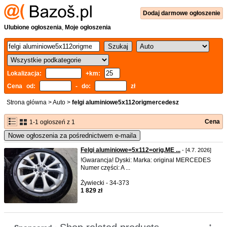
Dodaj
darmowe
ogłoszenie
Ulubione ogłoszenia
,
Moje ogłoszenia
Lokalizacja:
+km:
Cena od:
- do:
zł
Strona główna
>
Auto
>
felgi aluminiowe5x112origmercedesz
Cena
1-1 ogłoszeń z 1
Nowe ogłoszenia za pośrednictwem e-maila
Felgi aluminiowe=5x112=orig.ME ...
- [4.7. 2026]
!Gwarancja! Dyski: Marka: original MERCEDES
Numer części: A ...
Żywiecki - 34-373
1 829 zł