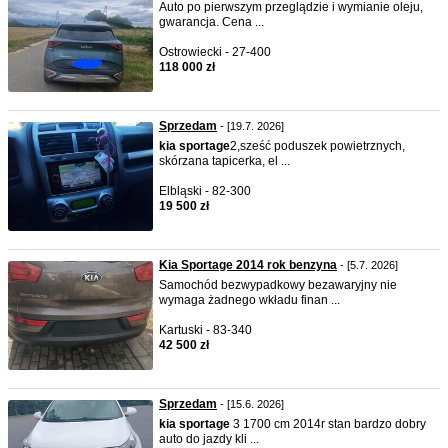
Auto po pierwszym przeglądzie i wymianie oleju,
gwarancja. Cena ...
Ostrowiecki - 27-400
118 000 zł
Sprzedam
- [19.7. 2026]
kia
sportage
2,sześć poduszek powietrznych,
skórzana tapicerka, el ...
Elbląski - 82-300
19 500 zł
Kia Sportage 2014 rok benzyna
- [5.7. 2026]
Samochód bezwypadkowy bezawaryjny nie
wymaga żadnego wkładu finan ...
Kartuski - 83-340
42 500 zł
Sprzedam
- [15.6. 2026]
kia
sportage
3 1700 cm 2014r stan bardzo dobry
auto do jazdy kli ...