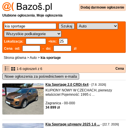
Dodaj
darmowe
ogłoszenie
Ulubione ogłoszenia
,
Moje ogłoszenia
Lokalizacja:
+km:
Cena od:
- do:
zł
Strona główna
>
Auto
>
kia sportage
Cena
1-6 ogłoszeń z 6
Nowe ogłoszenia za pośrednictwem e-maila
Kia Sportage 2.0 CRDi 4x4
- [7.8. 2026]
KUPIONY NOWY W CZECHACH, pierwszy
właściciel Pojemność: 1995 c ...
Zagranica - 00-000
34 899 zł
Kia Sportage używany 2025 1.6 ...
- [22.7. 2026]