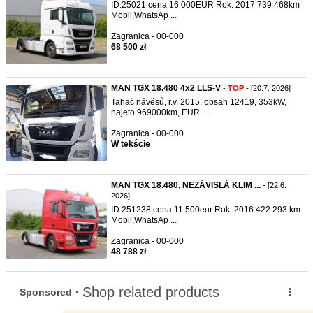
ID:25021 cena 16 000EUR Rok: 2017 739 468km
Mobil,WhatsAp ...
Zagranica - 00-000
68 500 zł
MAN TGX 18.480 4x2 LLS-V
-
TOP
- [20.7. 2026]
Tahač návěsů, r.v. 2015, obsah 12419, 353kW,
najeto 969000km, EUR ...
Zagranica - 00-000
W tekście
MAN TGX 18.480, NEZÁVISLÁ KLIM ...
- [22.6.
2026]
ID:251238 cena 11.500eur Rok: 2016 422.293 km
Mobil,WhatsAp ...
Zagranica - 00-000
48 788 zł