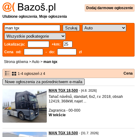
Dodaj
darmowe
ogłoszenie
Ulubione ogłoszenia
,
Moje ogłoszenia
Lokalizacja:
+km:
Cena od:
- do:
zł
Strona główna
>
Auto
>
man tgx
Cena
1-4 ogłoszeń z 4
Nowe ogłoszenia za pośrednictwem e-maila
MAN TGX 18,500
- [4.8. 2026]
Tahač návěsů, standart, 6x2, r.v. 2018, obsah
12419, 368kW, najet ...
Zagranica - 00-000
W tekście
MAN TGX 18.500
- [31.7. 2026]