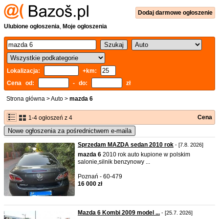
Dodaj
darmowe
ogłoszenie
Ulubione ogłoszenia
,
Moje ogłoszenia
Lokalizacja:
+km:
Cena od:
- do:
zł
Strona główna
>
Auto
>
mazda 6
Cena
1-4 ogłoszeń z 4
Nowe ogłoszenia za pośrednictwem e-maila
Sprzedam MAZDA sedan 2010 rok
- [7.8. 2026]
mazda
6
2010 rok auto kupione w polskim
salonie,silnik benzynowy ...
Poznań - 60-479
16 000 zł
Mazda 6 Kombi 2009 model ...
- [25.7. 2026]