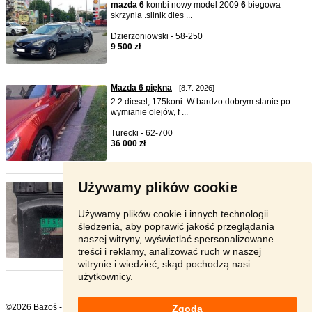
mazda
6
kombi nowy model 2009
6
biegowa
skrzynia .silnik dies ...
Dzierżoniowski - 58-250
9 500 zł
Mazda 6 piękna
- [8.7. 2026]
2.2 diesel, 175koni. W bardzo dobrym stanie po
wymianie olejów, f ...
Turecki - 62-700
36 000 zł
Używamy plików cookie
MAZDA 6 2.0 MODUŁ WTRYSKIWACZA ...
- [20.6.
2026]
mazda
6
2.0 D MODUŁ WTRYSKIWACZA
Używamy plików cookie i innych technologii
IDENTYFIKACJA: RF5C 131000-1241 ...
śledzenia, aby poprawić jakość przeglądania
naszej witryny, wyświetlać spersonalizowane
Zagranica - 00-000
treści i reklamy, analizować ruch w naszej
170 zł
witrynie i wiedzieć, skąd pochodzą nasi
użytkownicy.
©2026 Bazoš -
sprzedam, ogłoszenia
Zgoda