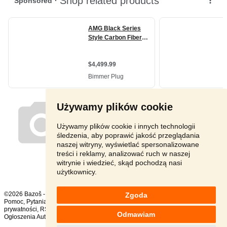
Używamy plików cookie
Używamy plików cookie i innych technologii
śledzenia, aby poprawić jakość przeglądania
naszej witryny, wyświetlać spersonalizowane
treści i reklamy, analizować ruch w naszej
witrynie i wiedzieć, skąd pochodzą nasi
użytkownicy.
©2026 Bazoš -
sprzedam, ogłoszenia
Zgoda
Pomoc
,
Pytania
,
Komentarze
,
Kontakt
,
Reklama
,
Regulamin
,
Polityka
prywatności
,
RSS
,
Odmawiam
Ogłoszenia Auto ogółem:
1250
, w ciągu 24 godzin:
26