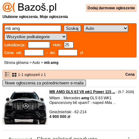
Dodaj
darmowe
ogłoszenie
Ulubione ogłoszenia
,
Moje ogłoszenia
Lokalizacja:
+km:
Cena od:
- do:
zł
Strona główna
>
Auto
>
mb amg
Cena
1-1 ogłoszeń z 1
Nowe ogłoszenia za pośrednictwem e-maila
MB AMG GLS 63 V8 wk1 Power 115 ...
- [9.7. 2026]
Witam .. Mercedes
amg
GLS 63 WK1
Opancerzony b6 vpam7 - naped 4Ma ...
Gnieźnieński - 62-214
4 900 000 zł