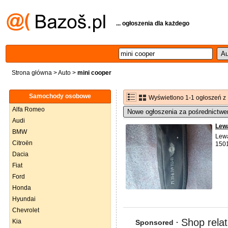
... ogłoszenia dla każdego
Strona główna
>
Auto
>
mini cooper
Samochody osobowe
Wyświetlono 1-1 ogłoszeń z
Alfa Romeo
Nowe ogłoszenia za pośrednictwe
Audi
Lew
BMW
Lew
Citroën
1501
Dacia
Fiat
Ford
Honda
Hyundai
Chevrolet
Kia