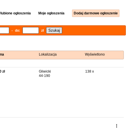
lubione ogłoszenia
Moje ogłoszenia
Dodaj darmowe ogłoszenie
- do:
zł
na
Lokalizacja
Wyświetlono
0 zł
Gliwicki
138 x
44-190