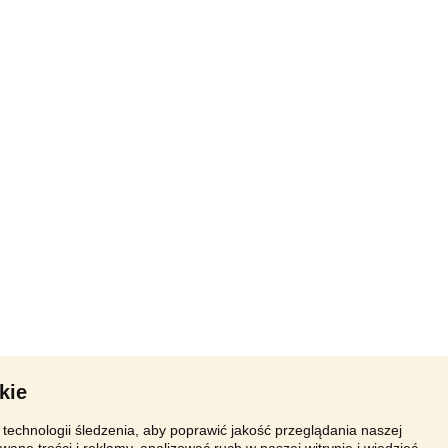
kie
technologii śledzenia, aby poprawić jakość przeglądania naszej
wane treści i reklamy, analizować ruch w naszej witrynie i wiedzieć,