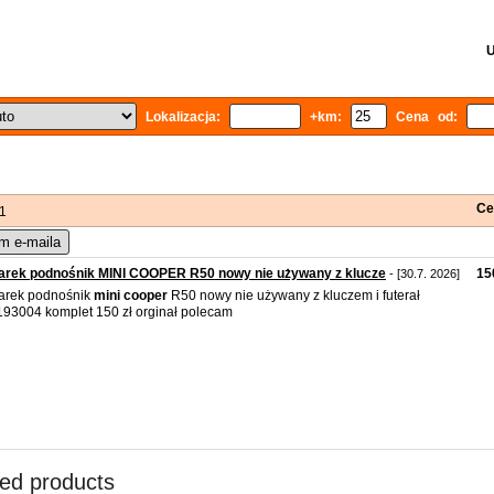
U
Lokalizacja:
+km:
Cena od:
Ce
 1
m e-maila
arek podnośnik MINI COOPER R50 nowy nie używany z klucze
15
- [30.7. 2026]
arek podnośnik
mini
cooper
R50 nowy nie używany z kluczem i futerał
93004 komplet 150 zł orginał polecam