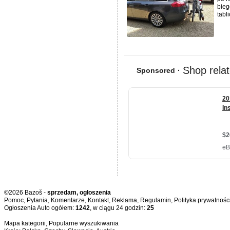
bieg
tabli
©2026 Bazoš -
sprzedam, ogłoszenia
Pomoc
,
Pytania
,
Komentarze
,
Kontakt
,
Reklama
,
Regulamin
,
Polityka prywatnośc
Ogłoszenia Auto ogółem:
1242
, w ciągu 24 godzin:
25
Mapa kategorii
,
Popularne wyszukiwania