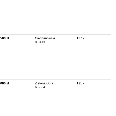
 500 zł
Ciechanowski
137 x
06-413
 000 zł
Zielona Góra
191 x
65-364