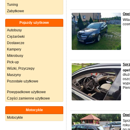
Tuning
Zabytkowe
Opel
Wita
Pojazdy użytkowe
cosm
Autobusy
Ciężarówki
Dostawcze
Kampery
Mikrobusy
Pick-up
Sprz
Wózki, Przyczepy
opel
dłuż
Maszyny
oszc
Pozostałe użytkowe
wypo
Pierw
Powypadkowe użytkowe
Części zamienne użytkowe
Motocykle
Opel
Motocykle
Spr
roku
po r