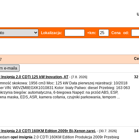
U
Lokalizacja:
+km:
Cena od:
Ce
 7
m e-maila
 Insignia 2.0 CDTi 125 kW Inovation, AT
32
- [7.8. 2026]
mność skokowa: 1956 cm3 Moc: 125 kW Data pierwszej rejestracji: 10/2018
r VIN: W0VZM8EGXK1010831 Kolor: biały Paliwo: diesel Przebieg: 163 063
krzynia biegów: automatyczna, 6-biegowa Napęd: na przód ABS, ESP,
wna maska, EDS, ASR, kamera cofania, czujniki parkowania, tempom ...
 Insignia 2.0 CDTI 160KM Edition 2009r Bi-Xenon zarej.
14
- [30.7. 2026]
zedam
opel
insignia
2.0 CDTI 160KM Edition Produkcja 2009r Przebieg