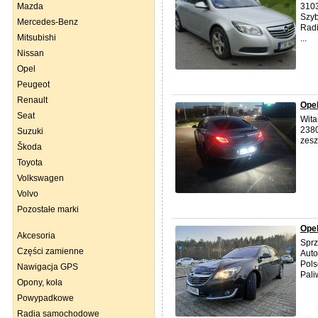
Mazda
3103
Szyb
Mercedes-Benz
Radi
Mitsubishi
...
Nissan
Opel
Peugeot
Renault
Opel
Seat
Wita
2380
Suzuki
zesz
Škoda
Toyota
Volkswagen
Volvo
Pozostałe marki
Opel
Akcesoria
Sprz
Części zamienne
Auto
Pols
Nawigacja GPS
Pali
Opony, koła
Powypadkowe
Radia samochodowe