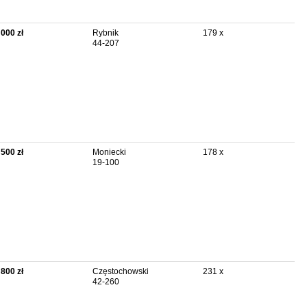
 000 zł
Rybnik
179 x
44-207
 500 zł
Moniecki
178 x
19-100
 800 zł
Częstochowski
231 x
42-260