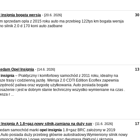
 insignia bogata wersja
30
- [20.6. 2026]
m sprzedam opla z 2015 roku auto ma przebieg 122tys km bogata wersja
o silnik 2.0 d 170 koni auto zadbane
edam Opel Insignia
13
- [14.6. 2026]
insignia
– Praktyczny i komfortowy samochód z 2011 roku, idealny na
sze trasy i codzienną jazdę. Wersja 2.0 CDTI Edition Ecoflex zapewnia
zędność paliwa oraz wygodę użytkowania. Auto posiada bogate
sażenie i jest w dobrym stanie techniczny wszystko wymieniane na czas .
sza r ...
 Insignia A 1.8+gaz,nowy silnik,zamiana na duży suv
17
- [11.6. 2026]
zedam samochód marki
opel
insignia
1.8+gaz BRC założony w 2019
.Auto posiada duży przebieg głównie autostradowy.Wymieniony silnik nowy
emoncie (faktura ),nowe sprzęgło oraz dwumasa (faktura) i skrzynia