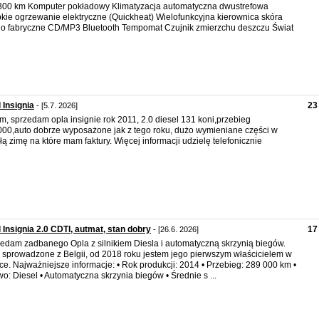
00 km Komputer pokładowy Klimatyzacja automatyczna dwustrefowa
kie ogrzewanie elektryczne (Quickheat) Wielofunkcyjna kierownica skóra
o fabryczne CD/MP3 Bluetooth Tempomat Czujnik zmierzchu deszczu Świat
 Insignia
23
- [5.7. 2026]
m, sprzedam opla insignie rok 2011, 2.0 diesel 131 koni,przebieg
00,auto dobrze wyposażone jak z tego roku, dużo wymieniane części w
łą zimę na które mam faktury. Więcej informacji udzielę telefonicznie
 Insignia 2.0 CDTI, autmat, stan dobry
17
- [26.6. 2026]
edam zadbanego Opla z silnikiem Diesla i automatyczną skrzynią biegów.
 sprowadzone z Belgii, od 2018 roku jestem jego pierwszym właścicielem w
ce. Najważniejsze informacje: • Rok produkcji: 2014 • Przebieg: 289 000 km •
wo: Diesel • Automatyczna skrzynia biegów • Średnie s ...