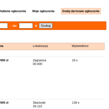
lubione ogłoszenia
Moje ogłoszenia
Dodaj darmowe ogłoszenie
- do:
zł
na
Lokalizacja
Wyświetlono
 990 zł
Zagranica
16 x
00-000
 900 zł
Skarżyski
136 x
26-110