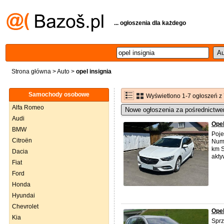
... ogłoszenia dla każdego
Strona główna
>
Auto
>
opel insignia
Samochody osobowe
Wyświetlono 1-7 ogłoszeń z
Alfa Romeo
Nowe ogłoszenia za pośrednictwe
Audi
Opel
BMW
Poje
Citroën
Nume
km S
Dacia
akty
Fiat
Ford
Honda
Hyundai
Chevrolet
Opel
Kia
Spr