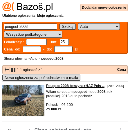
Dodaj
darmowe
ogłoszenie
Ulubione ogłoszenia
,
Moje ogłoszenia
Lokalizacja:
+km:
Cena od:
- do:
zł
Strona główna
>
Auto
>
peugeot 2008
Cena
1-1 ogłoszeń z 1
Nowe ogłoszenia za pośrednictwem e-maila
Peugeot 2008 benzyna+HAZ Pols ...
- [20.6. 2026]
Witam sprzedam
peugeot
model
2008
, rok
produkcji 2013 auto pochodz ...
Pułtuski - 06-100
25 000 zł