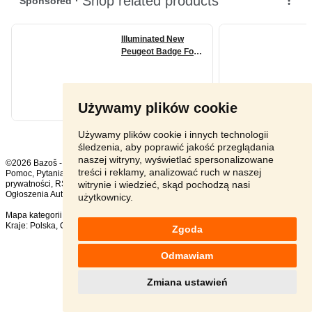
Używamy plików cookie
Używamy plików cookie i innych technologii
śledzenia, aby poprawić jakość przeglądania
naszej witryny, wyświetlać spersonalizowane
©2026 Bazoš -
sprzedam, ogłoszenia
treści i reklamy, analizować ruch w naszej
Pomoc
,
Pytania
,
Komentarze
,
Kontakt
,
Reklama
,
Regulamin
,
Polityka
witrynie i wiedzieć, skąd pochodzą nasi
prywatności
,
RSS
,
Ogłoszenia Auto ogółem:
1257
, w ciągu 24 godzin:
51
użytkownicy.
Mapa kategorii
,
Popularne wyszukiwania
Kraje:
Polska
,
Czechy
,
Słowacja
,
Austria
Zgoda
Odmawiam
Zmiana ustawień