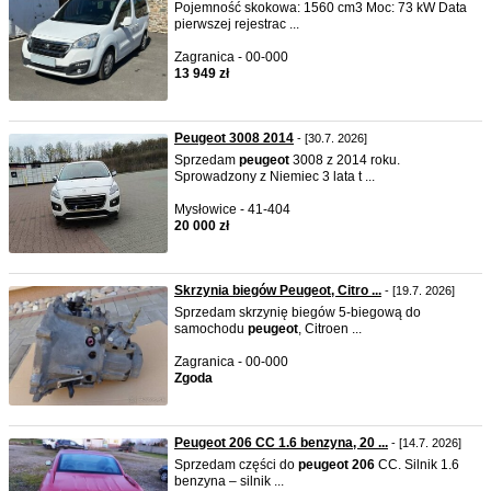
Pojemność skokowa: 1560 cm3 Moc: 73 kW Data
pierwszej rejestrac ...
Zagranica - 00-000
13 949 zł
Peugeot 3008 2014
- [30.7. 2026]
Sprzedam
peugeot
3008 z 2014 roku.
Sprowadzony z Niemiec 3 lata t ...
Mysłowice - 41-404
20 000 zł
Skrzynia biegów Peugeot, Citro ...
- [19.7. 2026]
Sprzedam skrzynię biegów 5-biegową do
samochodu
peugeot
, Citroen ...
Zagranica - 00-000
Zgoda
Peugeot 206 CC 1.6 benzyna, 20 ...
- [14.7. 2026]
Sprzedam części do
peugeot
206
CC. Silnik 1.6
benzyna – silnik ...