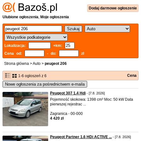
Dodaj
darmowe
ogłoszenie
Ulubione ogłoszenia
,
Moje ogłoszenia
Lokalizacja:
+km:
Cena od:
- do:
zł
Strona główna
>
Auto
>
peugeot 206
Cena
1-6 ogłoszeń z 6
Nowe ogłoszenia za pośrednictwem e-maila
Peugeot 307 1.4 Hdi
- [7.8. 2026]
Pojemność skokowa: 1398 cm³ Moc: 50 kW Data
pierwszej rejestrac ...
Zagranica - 00-000
4 420 zł
Peugeot Partner 1.6 HDi ACTIVE ...
- [7.8. 2026]