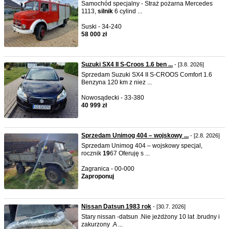
Samochód specjalny - Straż pożarna Mercedes
1113,
silnik
6 cylind ...
Suski - 34-240
58 000 zł
Suzuki SX4 II S-Croos 1.6 ben ...
- [3.8. 2026]
Sprzedam Suzuki SX4 II S-CROOS Comfort 1.6
Benzyna 120 km z niez ...
Nowosądecki - 33-380
40 999 zł
Sprzedam Unimog 404 – wojskowy ...
- [2.8. 2026]
Sprzedam Unimog 404 – wojskowy specjal,
rocznik
19
67 Oferuję s ...
Zagranica - 00-000
Zaproponuj
Nissan Datsun 1983 rok
- [30.7. 2026]
Stary nissan -datsun .Nie jeżdżony 10 lat .brudny i
zakurzony .A ...