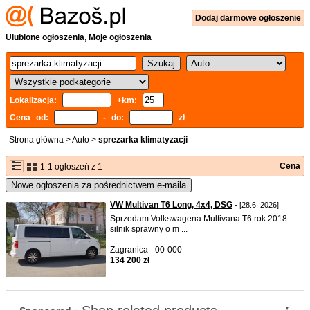
Dodaj
darmowe
ogłoszenie
Ulubione ogłoszenia
,
Moje ogłoszenia
Lokalizacja:
+km:
Cena od:
- do:
zł
Strona główna
>
Auto
>
sprezarka klimatyzacji
Cena
1-1 ogłoszeń z 1
Nowe ogłoszenia za pośrednictwem e-maila
VW Multivan T6 Long, 4x4, DSG
- [28.6. 2026]
Sprzedam Volkswagena Multivana T6 rok 2018
silnik sprawny o m ...
Zagranica - 00-000
134 200 zł