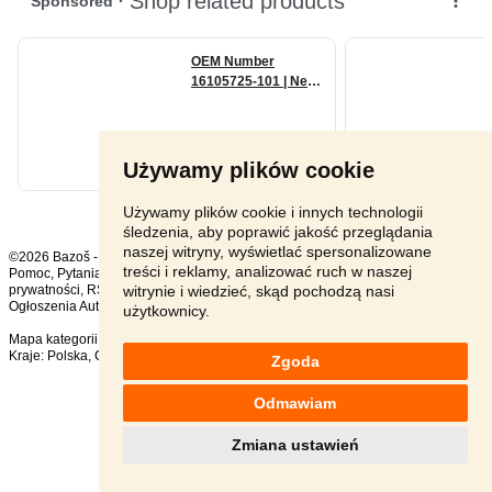
Używamy plików cookie
Używamy plików cookie i innych technologii
śledzenia, aby poprawić jakość przeglądania
naszej witryny, wyświetlać spersonalizowane
©2026 Bazoš -
sprzedam, ogłoszenia
treści i reklamy, analizować ruch w naszej
Pomoc
,
Pytania
,
Komentarze
,
Kontakt
,
Reklama
,
Regulamin
,
Polityka
witrynie i wiedzieć, skąd pochodzą nasi
prywatności
,
RSS
,
Ogłoszenia Auto ogółem:
1269
, w ciągu 24 godzin:
18
użytkownicy.
Mapa kategorii
,
Popularne wyszukiwania
Kraje:
Polska
,
Czechy
,
Słowacja
,
Austria
Zgoda
Odmawiam
Zmiana ustawień