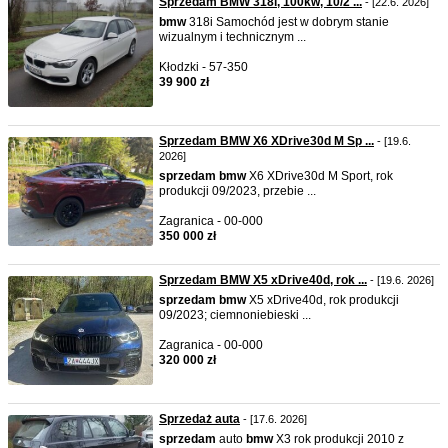
Sprzedam BMW 318i, 100kw, 10/2 ...
- [22.6. 2026]
bmw
318i Samochód jest w dobrym stanie
wizualnym i technicznym ...
Kłodzki - 57-350
39 900 zł
Sprzedam BMW X6 XDrive30d M Sp ...
- [19.6.
2026]
sprzedam
bmw
X6 XDrive30d M Sport, rok
produkcji 09/2023, przebie ...
Zagranica - 00-000
350 000 zł
Sprzedam BMW X5 xDrive40d, rok ...
- [19.6. 2026]
sprzedam
bmw
X5 xDrive40d, rok produkcji
09/2023; ciemnoniebieski ...
Zagranica - 00-000
320 000 zł
Sprzedaż auta
- [17.6. 2026]
sprzedam
auto
bmw
X3 rok produkcji 2010 z