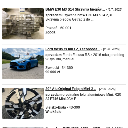
BMW E30 M3 S14 Skrzynia biegów ...
- [6.7. 2026]
sprzedam
używane
bmw
E30 M3 S14 2,3L
Skrzynia biegów Getrag z do ...
Poznań - 60-001
Zgoda
Ford focus rs mk3 2,3 ecoboost ...
- [25.6. 2026]
sprzedam
Forda Focusa RS z 2016 roku, przebieg
98 tys. km, manual ...
Żywiecki - 34-360
90 000 zł
20” Alu Original Felgen Mini J ...
- [23.6. 2026]
sprzedam
oryginalne felgi aluminiowe Mini. R20
8J ET46 Mini JCV F ...
Bielsko-Biała - 43-300
W tekście