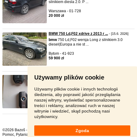
silnikiem diesla 2.0. P ...
Warszawa - 01-728
20 000 zł
BMW 750 Ld,F02 xdrive z 2013 r ...
- [15.6. 2026]
bmw
750 Ld,F02 wersja Long z silnikiem 3.0
diesel(Europa a nie st ...
Bytom - 41-923
59 900 zł
Używamy plików cookie
SPRZEDAM
- [14.6. 2026]
PILOTY
bmw
I PEUGEOT*
bmw
-300 ZL. /
PEUGEOT -100 ZL. ZA 1 SZT! ( ...
Używamy plików cookie i innych technologii
śledzenia, aby poprawić jakość przeglądania
Wejherowski - 84-240
naszej witryny, wyświetlać spersonalizowane
300 zł
treści i reklamy, analizować ruch w naszej
witrynie i wiedzieć, skąd pochodzą nasi
użytkownicy.
©2026 Bazoš -
sprzedam, ogłoszenia
Zgoda
Pomoc
,
Pytania
,
Komentarze
,
Kontakt
,
Reklama
,
Regulamin
,
Polityka