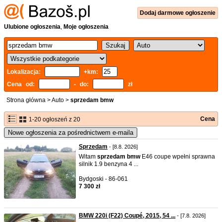
Dodaj
darmowe
ogłoszenie
Ulubione ogłoszenia
,
Moje ogłoszenia
Lokalizacja:
+km:
Cena od:
- do:
zł
Strona główna
>
Auto
>
sprzedam bmw
Cena
1-20 ogłoszeń z 20
Nowe ogłoszenia za pośrednictwem e-maila
Sprzedam
- [8.8. 2026]
Witam
sprzedam
bmw
E46 coupe wpełni sprawna
silnik 1.9 benzyna 4 ...
Bydgoski - 86-061
7 300 zł
BMW 220i (F22) Coupé, 2015, 54 ...
- [7.8. 2026]