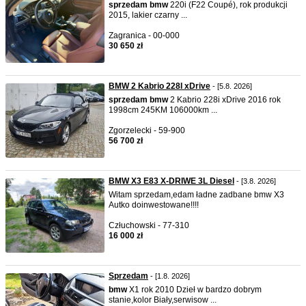
sprzedam
bmw
220i (F22 Coupé), rok produkcji
2015, lakier czarny ...
Zagranica - 00-000
30 650 zł
BMW 2 Kabrio 228I xDrive
- [5.8. 2026]
sprzedam
bmw
2 Kabrio 228i xDrive 2016 rok
1998cm 245KM 106000km ...
Zgorzelecki - 59-900
56 700 zł
BMW X3 E83 X-DRIWE 3L Diesel
- [3.8. 2026]
Witam sprzedam,edam ładne zadbane bmw X3
Autko doinwestowane!!!!
Człuchowski - 77-310
16 000 zł
Sprzedam
- [1.8. 2026]
bmw
X1 rok 2010 Dzieł w bardzo dobrym
stanie,kolor Biały,serwisow ...