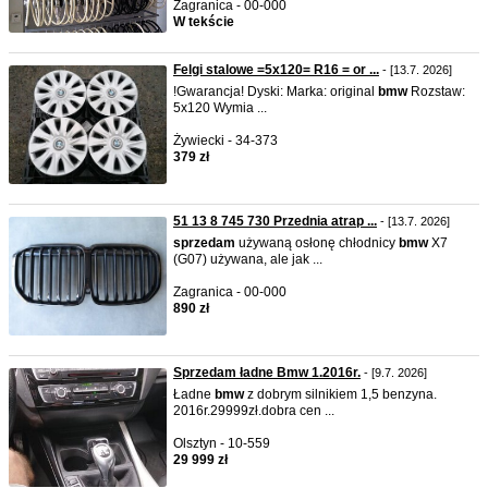
Zagranica - 00-000
W tekście
Felgi stalowe =5x120= R16 = or ...
- [13.7. 2026]
!Gwarancja! Dyski: Marka: original
bmw
Rozstaw:
5x120 Wymia ...
Żywiecki - 34-373
379 zł
51 13 8 745 730 Przednia atrap ...
- [13.7. 2026]
sprzedam
używaną osłonę chłodnicy
bmw
X7
(G07) używana, ale jak ...
Zagranica - 00-000
890 zł
Sprzedam ładne Bmw 1.2016r.
- [9.7. 2026]
Ładne
bmw
z dobrym silnikiem 1,5 benzyna.
2016r.29999zł.dobra cen ...
Olsztyn - 10-559
29 999 zł