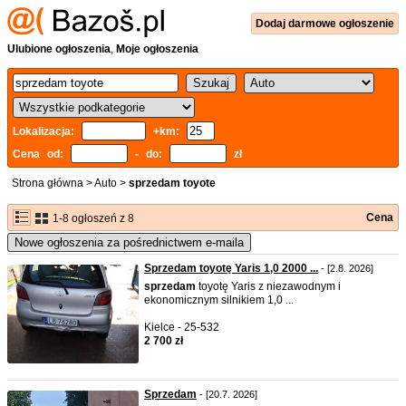
Dodaj
darmowe
ogłoszenie
Ulubione ogłoszenia
,
Moje ogłoszenia
Lokalizacja:
+km:
Cena od:
- do:
zł
Strona główna
>
Auto
>
sprzedam toyote
Cena
1-8 ogłoszeń z 8
Nowe ogłoszenia za pośrednictwem e-maila
Sprzedam toyotę Yaris 1,0 2000 ...
- [2.8. 2026]
sprzedam
toyotę Yaris z niezawodnym i
ekonomicznym silnikiem 1,0 ...
Kielce - 25-532
2 700 zł
Sprzedam
- [20.7. 2026]