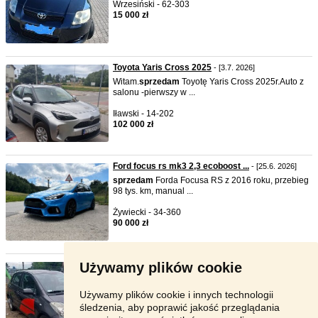
Wrzesiński - 62-303
15 000 zł
Toyota Yaris Cross 2025
- [3.7. 2026]
Witam.
sprzedam
Toyotę Yaris Cross 2025r.Auto z
salonu -pierwszy w ...
Iławski - 14-202
102 000 zł
Ford focus rs mk3 2,3 ecoboost ...
- [25.6. 2026]
sprzedam
Forda Focusa RS z 2016 roku, przebieg
98 tys. km, manual ...
Żywiecki - 34-360
90 000 zł
Używamy plików cookie
sprzedam uszkodzoną toyotę yar ...
- [13.6. 2026]
sprzedam
Toyotę Yaris II z 2009 roku w wersji
wyposażenia Luna. S ...
Używamy plików cookie i innych technologii
śledzenia, aby poprawić jakość przeglądania
Białystok - 15-649